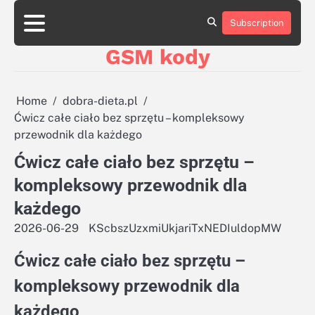
Skip
aluminumboatplans.com
aluminumboatplans.com
to
Subscription
Strona
Strona
Blog
Blog
Kategorie
Kategorie
Kontakt
Kontakt
czekoladkizlogo.pl
czekoladkizlogo.pl
content
główna
główna
GSM kody
dobra-
dobra-
dieta.pl
dieta.pl
opakowania-
opakowania-
reklamowe.pl
reklamowe.pl
Home
dobra-dieta.pl
plywoodboatplans.com
plywoodboatplans.com
Ćwicz całe ciało bez sprzętu – kompleksowy
Strony
Strony
przewodnik dla każdego
ujednoznaczniające
ujednoznaczniające
Ćwicz całe ciało bez sprzętu –
kompleksowy przewodnik dla
każdego
2026-06-29
KScbszUzxmiUkjariTxNEDIuldopMW
Ćwicz całe ciało bez sprzętu –
kompleksowy przewodnik dla
każdego