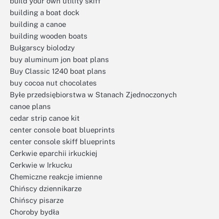
build your own utility skiff
building a boat dock
building a canoe
building wooden boats
Bułgarscy biolodzy
buy aluminum jon boat plans
Buy Classic 1240 boat plans
buy cocoa nut chocolates
Byłe przedsiębiorstwa w Stanach Zjednoczonych
canoe plans
cedar strip canoe kit
center console boat blueprints
center console skiff blueprints
Cerkwie eparchii irkuckiej
Cerkwie w Irkucku
Chemiczne reakcje imienne
Chińscy dziennikarze
Chińscy pisarze
Choroby bydła