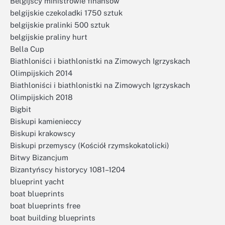
Belgijscy ministrowie finansów
belgijskie czekoladki 1750 sztuk
belgijskie pralinki 500 sztuk
belgijskie praliny hurt
Bella Cup
Biathloniści i biathlonistki na Zimowych Igrzyskach
Olimpijskich 2014
Biathloniści i biathlonistki na Zimowych Igrzyskach
Olimpijskich 2018
Bigbit
Biskupi kamienieccy
Biskupi krakowscy
Biskupi przemyscy (Kościół rzymskokatolicki)
Bitwy Bizancjum
Bizantyńscy historycy 1081–1204
blueprint yacht
boat blueprints
boat blueprints free
boat building blueprints