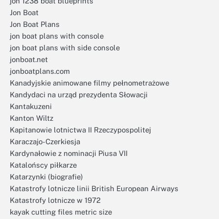
jon 1238 boat blueprints
Jon Boat
Jon Boat Plans
jon boat plans with console
jon boat plans with side console
jonboat.net
jonboatplans.com
Kanadyjskie animowane filmy pełnometrażowe
Kandydaci na urząd prezydenta Słowacji
Kantakuzeni
Kanton Wiltz
Kapitanowie lotnictwa II Rzeczypospolitej
Karaczajo-Czerkiesja
Kardynałowie z nominacji Piusa VII
Katalońscy piłkarze
Katarzynki (biografie)
Katastrofy lotnicze linii British European Airways
Katastrofy lotnicze w 1972
kayak cutting files metric size