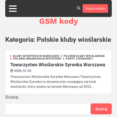
Skip
aluminumboatplans.com
aluminumboatplans.com
to
Subscription
Strona
Strona
Blog
Blog
Kategorie
Kategorie
Kontakt
Kontakt
czekoladkizlogo.pl
czekoladkizlogo.pl
content
główna
główna
GSM kody
dobra-
dobra-
dieta.pl
dieta.pl
opakowania-
opakowania-
reklamowe.pl
reklamowe.pl
Kategoria:
Polskie kluby wioślarskie
plywoodboatplans.com
plywoodboatplans.com
Strony
Strony
ujednoznaczniające
ujednoznaczniające
KLUBY SPORTOWE W WARSZAWIE
POLSKIE KLUBY WIOŚLARSKIE
POLSKIE ORGANIZACJE SPORTOWE
POSTY Z GSM KODY
Towarzystwo Wioślarskie Syrenka Warszawa
2026-01-29
Towarzystwo Wioślarskie Syrenka Warszawa Towarzystwo
Wioślarskie Syrenka to dynamicznie rozwijający się klub
wioślarski, który działa na terenie Warszawy od 2012…
Szukaj
Szukaj