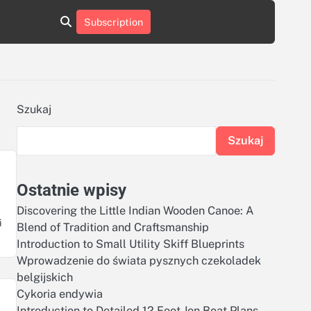
aluminumboatplans.com
aluminumboatplans.com
Subscription
rie
Kategorie
Kontakt
Kontakt
czekoladkizlogo.pl
czekoladkizlogo.pl
dobra-
dobra-
dieta.pl
dieta.pl
opakowania-
opakowania-
reklamowe.pl
reklamowe.pl
plywoodboatplans.com
plywoodboatplans.com
Szukaj
Strony
Strony
ujednoznaczniające
ujednoznaczniające
Szukaj
Ostatnie wpisy
Discovering the Little Indian Wooden Canoe: A
i
Blend of Tradition and Craftsmanship
Introduction to Small Utility Skiff Blueprints
Wprowadzenie do świata pysznych czekoladek
belgijskich
Cykoria endywia
Introduction to Detailed 12 Foot Jon Boat Plans