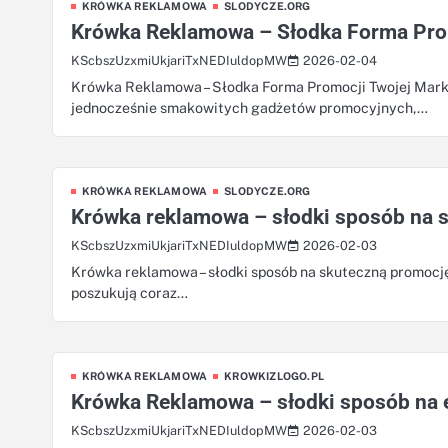
KRÓWKA REKLAMOWA
SLODYCZE.ORG
Krówka Reklamowa – Słodka Forma Prom
2026-02-04
KScbszUzxmiUkjariTxNEDIuldopMW
Krówka Reklamowa – Słodka Forma Promocji Twojej Marki
jednocześnie smakowitych gadżetów promocyjnych,…
KRÓWKA REKLAMOWA
SLODYCZE.ORG
Krówka reklamowa – słodki sposób na 
2026-02-03
KScbszUzxmiUkjariTxNEDIuldopMW
Krówka reklamowa – słodki sposób na skuteczną promocję 
poszukują coraz…
KRÓWKA REKLAMOWA
KROWKIZLOGO.PL
Krówka Reklamowa – słodki sposób na 
2026-02-03
KScbszUzxmiUkjariTxNEDIuldopMW