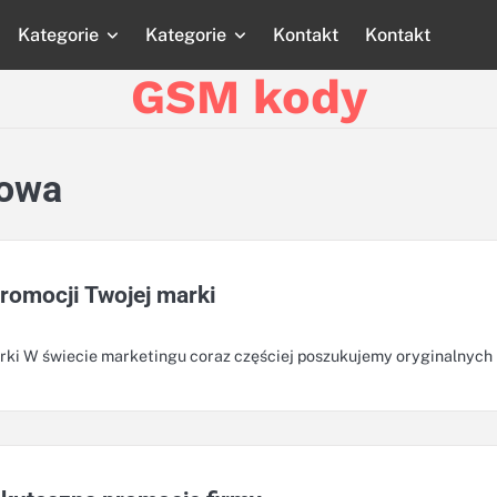
Kategorie
Kategorie
Kontakt
Kontakt
Strona
Strona
Blog
Blog
Katego
główna
główna
GSM kody
mowa
romocji Twojej marki
ki W świecie marketingu coraz częściej poszukujemy oryginalnych 