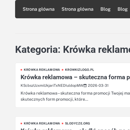
Skip
Strona główna
Strona główna
Blog
Blog
to
content
Kategoria:
Krówka rekla
KRÓWKA REKLAMOWA
KROWKIZLOGO.PL
Krówka reklamowa – skuteczna forma p
2026-03-31
KScbszUzxmiUkjariTxNEDIuldopMW
Krówka reklamowa – skuteczna forma promocji Twojej mar
skutecznych form promocji, które…
KRÓWKA REKLAMOWA
SLODYCZE.ORG