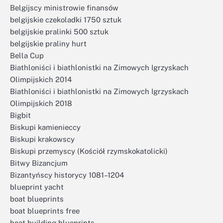
Belgijscy ministrowie finansów
belgijskie czekoladki 1750 sztuk
belgijskie pralinki 500 sztuk
belgijskie praliny hurt
Bella Cup
Biathloniści i biathlonistki na Zimowych Igrzyskach
Olimpijskich 2014
Biathloniści i biathlonistki na Zimowych Igrzyskach
Olimpijskich 2018
Bigbit
Biskupi kamienieccy
Biskupi krakowscy
Biskupi przemyscy (Kościół rzymskokatolicki)
Bitwy Bizancjum
Bizantyńscy historycy 1081–1204
blueprint yacht
boat blueprints
boat blueprints free
boat building blueprints