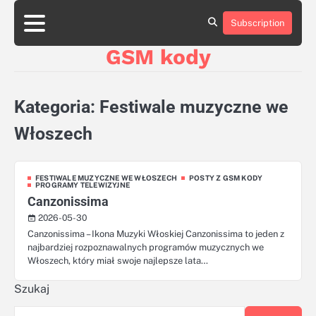
Skip
aluminumboatplans.com
to
Subscription
Strona
Blog
Kategorie
Kontakt
czekoladkizlogo.pl
content
główna
GSM kody
dobra-
dieta.pl
opakowania-
reklamowe.pl
Kategoria:
Festiwale muzyczne we
plywoodboatplans.com
boatplans.eu
Włoszech
FESTIWALE MUZYCZNE WE WŁOSZECH
POSTY Z GSM KODY
PROGRAMY TELEWIZYJNE
Canzonissima
2026-05-30
Canzonissima – Ikona Muzyki Włoskiej Canzonissima to jeden z
najbardziej rozpoznawalnych programów muzycznych we
Włoszech, który miał swoje najlepsze lata…
Szukaj