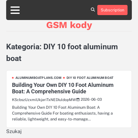
Skip
aluminumboatplans.com
aluminumboatplans.com
to
Subscription
Strona
Strona
Blog
Blog
Kategorie
Kategorie
Kontakt
Kontakt
czekoladkizlogo.pl
czekoladkizlogo.pl
content
główna
główna
GSM kody
dobra-
dobra-
dieta.pl
dieta.pl
opakowania-
opakowania-
reklamowe.pl
reklamowe.pl
Kategoria:
DIY 10 foot aluminum
plywoodboatplans.com
plywoodboatplans.com
Strony
Strony
boat
ujednoznaczniające
ujednoznaczniające
ALUMINUMBOATPLANS.COM
DIY 10 FOOT ALUMINUM BOAT
Building Your Own DIY 10 Foot Aluminum
Boat: A Comprehensive Guide
2026-06-03
KScbszUzxmiUkjariTxNEDIuldopMW
Building Your Own DIY 10 Foot Aluminum Boat: A
Comprehensive Guide For boating enthusiasts, having a
reliable, lightweight, and easy-to-manage…
Szukaj