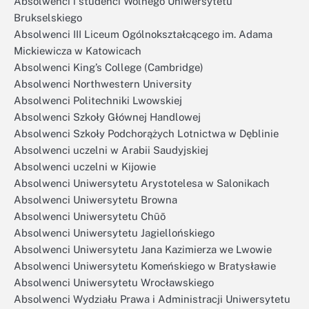
Absolwenci i studenci Wolnego Uniwersytetu
Brukselskiego
Absolwenci III Liceum Ogólnokształcącego im. Adama
Mickiewicza w Katowicach
Absolwenci King’s College (Cambridge)
Absolwenci Northwestern University
Absolwenci Politechniki Lwowskiej
Absolwenci Szkoły Głównej Handlowej
Absolwenci Szkoły Podchorążych Lotnictwa w Dęblinie
Absolwenci uczelni w Arabii Saudyjskiej
Absolwenci uczelni w Kijowie
Absolwenci Uniwersytetu Arystotelesa w Salonikach
Absolwenci Uniwersytetu Browna
Absolwenci Uniwersytetu Chūō
Absolwenci Uniwersytetu Jagiellońskiego
Absolwenci Uniwersytetu Jana Kazimierza we Lwowie
Absolwenci Uniwersytetu Komeńskiego w Bratysławie
Absolwenci Uniwersytetu Wrocławskiego
Absolwenci Wydziału Prawa i Administracji Uniwersytetu