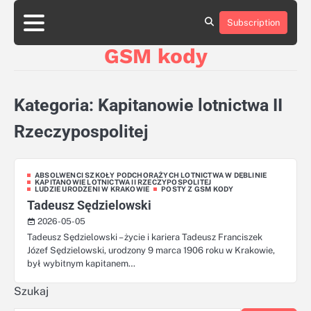
Skip
aluminumboatplans.com
aluminumboatplans.com
to
Subscription
Strona
Strona
Blog
Blog
Kategorie
Kategorie
Kontakt
Kontakt
czekoladkizlogo.pl
czekoladkizlogo.pl
content
główna
główna
GSM kody
dobra-
dobra-
dieta.pl
dieta.pl
opakowania-
opakowania-
reklamowe.pl
reklamowe.pl
Kategoria:
Kapitanowie lotnictwa II
plywoodboatplans.com
plywoodboatplans.com
Strony
Strony
Rzeczypospolitej
ujednoznaczniające
ujednoznaczniające
ABSOLWENCI SZKOŁY PODCHORĄŻYCH LOTNICTWA W DĘBLINIE
KAPITANOWIE LOTNICTWA II RZECZYPOSPOLITEJ
LUDZIE URODZENI W KRAKOWIE
POSTY Z GSM KODY
Tadeusz Sędzielowski
2026-05-05
Tadeusz Sędzielowski – życie i kariera Tadeusz Franciszek
Józef Sędzielowski, urodzony 9 marca 1906 roku w Krakowie,
był wybitnym kapitanem…
Szukaj