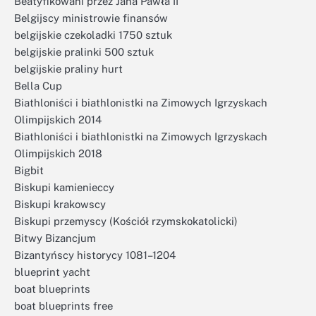
Beatyfikowani przez Jana Pawła II
Belgijscy ministrowie finansów
belgijskie czekoladki 1750 sztuk
belgijskie pralinki 500 sztuk
belgijskie praliny hurt
Bella Cup
Biathloniści i biathlonistki na Zimowych Igrzyskach
Olimpijskich 2014
Biathloniści i biathlonistki na Zimowych Igrzyskach
Olimpijskich 2018
Bigbit
Biskupi kamienieccy
Biskupi krakowscy
Biskupi przemyscy (Kościół rzymskokatolicki)
Bitwy Bizancjum
Bizantyńscy historycy 1081–1204
blueprint yacht
boat blueprints
boat blueprints free