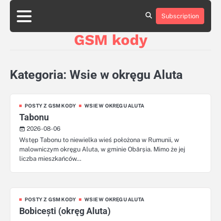
Skip
aluminumboatplans.com
to
Subscription
Strona
Blog
Kategorie
Kontakt
czekoladkizlogo.pl
content
główna
GSM kody
dobra-
dieta.pl
opakowania-
reklamowe.pl
Kategoria:
Wsie w okręgu Aluta
plywoodboatplans.com
boatplans.eu
POSTY Z GSM KODY
WSIE W OKRĘGU ALUTA
Tabonu
2026-08-06
Wstęp Tabonu to niewielka wieś położona w Rumunii, w
malowniczym okręgu Aluta, w gminie Obârșia. Mimo że jej
liczba mieszkańców…
POSTY Z GSM KODY
WSIE W OKRĘGU ALUTA
Bobicești (okręg Aluta)