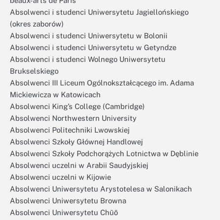
beaux-arts de Paris
Absolwenci i studenci Uniwersytetu Jagiellońskiego
(okres zaborów)
Absolwenci i studenci Uniwersytetu w Bolonii
Absolwenci i studenci Uniwersytetu w Getyndze
Absolwenci i studenci Wolnego Uniwersytetu
Brukselskiego
Absolwenci III Liceum Ogólnokształcącego im. Adama
Mickiewicza w Katowicach
Absolwenci King’s College (Cambridge)
Absolwenci Northwestern University
Absolwenci Politechniki Lwowskiej
Absolwenci Szkoły Głównej Handlowej
Absolwenci Szkoły Podchorążych Lotnictwa w Dęblinie
Absolwenci uczelni w Arabii Saudyjskiej
Absolwenci uczelni w Kijowie
Absolwenci Uniwersytetu Arystotelesa w Salonikach
Absolwenci Uniwersytetu Browna
Absolwenci Uniwersytetu Chūō