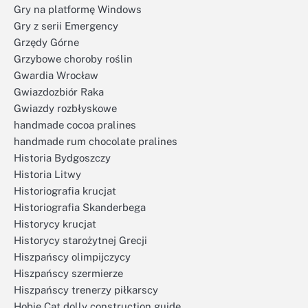
Gry na platformę Windows
Gry z serii Emergency
Grzędy Górne
Grzybowe choroby roślin
Gwardia Wrocław
Gwiazdozbiór Raka
Gwiazdy rozbłyskowe
handmade cocoa pralines
handmade rum chocolate pralines
Historia Bydgoszczy
Historia Litwy
Historiografia krucjat
Historiografia Skanderbega
Historycy krucjat
Historycy starożytnej Grecji
Hiszpańscy olimpijczycy
Hiszpańscy szermierze
Hiszpańscy trenerzy piłkarscy
Hobie Cat dolly construction guide