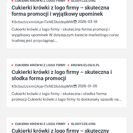
CUKIERKI KRÓWKI Z LOGO FIRMY
SLODYCZE.ORG
Cukierki krówki z logo firmy – skuteczna
forma promocji i wyjątkowy upominek
2026-03-18
KScbszUzxmiUkjariTxNEDIuldopMW
Cukierki krówki z logo firmy – skuteczna forma promocji i
wyjątkowy upominek W dzisiejszym świecie marketingu coraz
trudniej jest przyciągnąć…
CUKIERKI KRÓWKI Z LOGO FIRMY
KROWKIZLOGO.PL
Cukierki krówki z logo firmy – skuteczna i
słodka forma promocji
2026-01-05
KScbszUzxmiUkjariTxNEDIuldopMW
Cukierki krówki z logo firmy – skuteczna i słodka forma
promocji Cukierki krówki z logo firmy to doskonały sposób na…
CUKIERKI KRÓWKI Z LOGO FIRMY
SLODYCZE.ORG
Cukierki krówki z logo firmy – skuteczny