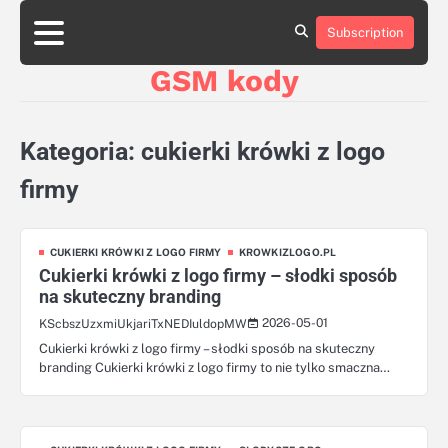
Skip
aluminumboatplans.com
aluminumboatplans.com
to
Subscription
Strona
Strona
Blog
Blog
Kategorie
Kategorie
Kontakt
Kontakt
czekoladkizlogo.pl
czekoladkizlogo.pl
content
główna
główna
GSM kody
dobra-
dobra-
dieta.pl
dieta.pl
opakowania-
opakowania-
reklamowe.pl
reklamowe.pl
Kategoria:
cukierki krówki z logo
plywoodboatplans.com
plywoodboatplans.com
Strony
Strony
firmy
ujednoznaczniające
ujednoznaczniające
CUKIERKI KRÓWKI Z LOGO FIRMY
KROWKIZLOGO.PL
Cukierki krówki z logo firmy – słodki sposób
na skuteczny branding
2026-05-01
KScbszUzxmiUkjariTxNEDIuldopMW
Cukierki krówki z logo firmy – słodki sposób na skuteczny
branding Cukierki krówki z logo firmy to nie tylko smaczna…