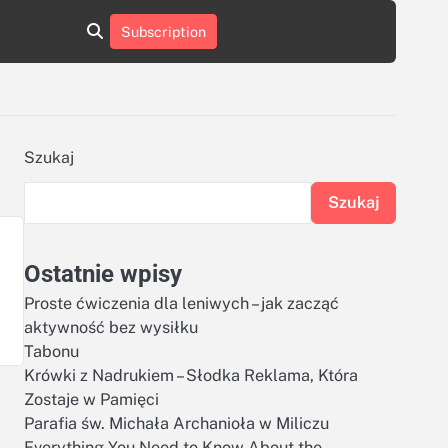
aluminumboatplans.com
aluminumboatplans.com
Subscription
rie
Kategorie
Kontakt
Kontakt
czekoladkizlogo.pl
czekoladkizlogo.pl
dobra-
dobra-
dieta.pl
dieta.pl
opakowania-
opakowania-
reklamowe.pl
reklamowe.pl
plywoodboatplans.com
plywoodboatplans.com
Szukaj
Strony
Strony
ujednoznaczniające
ujednoznaczniające
Szukaj
Ostatnie wpisy
Proste ćwiczenia dla leniwych – jak zacząć
aktywność bez wysiłku
Tabonu
Krówki z Nadrukiem – Słodka Reklama, Która
Zostaje w Pamięci
Parafia św. Michała Archanioła w Miliczu
Everything You Need to Know About the