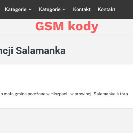
Kategorie
Kategorie
Kontakt
Kontakt
Strona
Strona
Blog
Blog
Katego
główna
główna
GSM kody
ncji Salamanka
 to mała gmina położona w Hiszpanii, w prowincji Salamanka, która