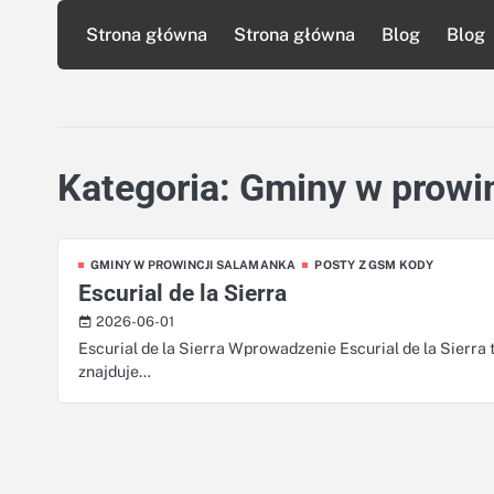
Skip
Strona główna
Strona główna
Blog
Blog
to
content
Kategoria:
Gminy w prowi
GMINY W PROWINCJI SALAMANKA
POSTY Z GSM KODY
Escurial de la Sierra
2026-06-01
Escurial de la Sierra Wprowadzenie Escurial de la Sierra
znajduje…