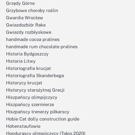
Grzędy Górne
Grzybowe choroby roślin
Gwardia Wrocław
Gwiazdozbiór Raka
Gwiazdy rozbłyskowe
handmade cocoa pralines
handmade rum chocolate pralines
Historia Bydgoszczy
Historia Litwy
Historiografia krucjat
Historiografia Skanderbega
Historycy krucjat
Historycy starożytnej Grecji
Hiszpańscy olimpijczycy
Hiszpańscy szermierze
Hiszpańscy trenerzy piłkarscy
Hobie Cat dolly construction guide
Hohenstaufowie
Hondurascy olimpijczycy (Tokio 2020)