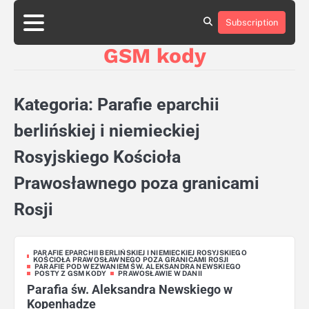
Skip
aluminumboatplans.com
aluminumboatplans.com
to
Subscription
Strona
Strona
Blog
Blog
Kategorie
Kategorie
Kontakt
Kontakt
czekoladkizlogo.pl
czekoladkizlogo.pl
content
główna
główna
GSM kody
dobra-
dobra-
dieta.pl
dieta.pl
opakowania-
opakowania-
reklamowe.pl
reklamowe.pl
Kategoria:
Parafie eparchii
plywoodboatplans.com
plywoodboatplans.com
Strony
Strony
berlińskiej i niemieckiej
ujednoznaczniające
ujednoznaczniające
Rosyjskiego Kościoła
Prawosławnego poza granicami
Rosji
PARAFIE EPARCHII BERLIŃSKIEJ I NIEMIECKIEJ ROSYJSKIEGO
KOŚCIOŁA PRAWOSŁAWNEGO POZA GRANICAMI ROSJI
PARAFIE POD WEZWANIEM ŚW. ALEKSANDRA NEWSKIEGO
POSTY Z GSM KODY
PRAWOSŁAWIE W DANII
Parafia św. Aleksandra Newskiego w
Kopenhadze