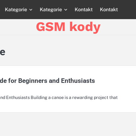
Kategorie
Kategorie
Kontakt
Kontakt
Strona
Strona
Blog
Blog
Katego
główna
główna
GSM kody
oe
de for Beginners and Enthusiasts
d Enthusiasts Building a canoe is a rewarding project that