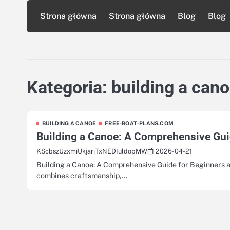
Skip
Strona główna
Strona główna
Blog
Blog
to
content
Kategoria:
building a can
BUILDING A CANOE
FREE-BOAT-PLANS.COM
Building a Canoe: A Comprehensive Gui
2026-04-21
KScbszUzxmiUkjariTxNEDIuldopMW
Building a Canoe: A Comprehensive Guide for Beginners an
combines craftsmanship,…