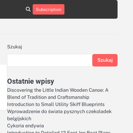
aluminumboatplans.com
aluminumboatplans.com
Subscription
rie
Kategorie
Kontakt
Kontakt
czekoladkizlogo.pl
czekoladkizlogo.pl
dobra-
dobra-
dieta.pl
dieta.pl
opakowania-
opakowania-
reklamowe.pl
reklamowe.pl
plywoodboatplans.com
plywoodboatplans.com
Szukaj
Strony
Strony
ujednoznaczniające
ujednoznaczniające
Szukaj
Ostatnie wpisy
Discovering the Little Indian Wooden Canoe: A
Blend of Tradition and Craftsmanship
Introduction to Small Utility Skiff Blueprints
Wprowadzenie do świata pysznych czekoladek
belgijskich
Cykoria endywia
Introduction to Detailed 12 Foot Jon Boat Plans