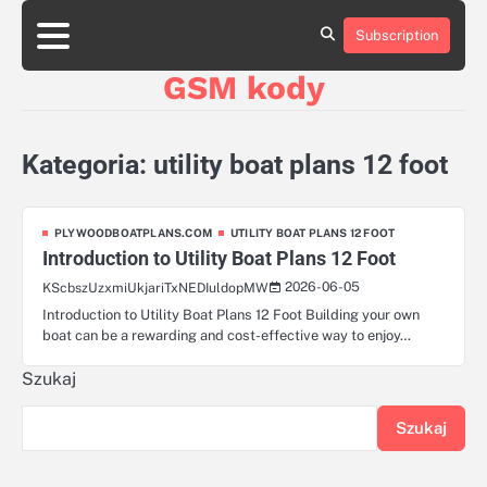
Skip
aluminumboatplans.com
aluminumboatplans.com
to
Subscription
Strona
Strona
Blog
Blog
Kategorie
Kategorie
Kontakt
Kontakt
czekoladkizlogo.pl
czekoladkizlogo.pl
content
główna
główna
GSM kody
dobra-
dobra-
dieta.pl
dieta.pl
opakowania-
opakowania-
reklamowe.pl
reklamowe.pl
Kategoria:
utility boat plans 12 foot
plywoodboatplans.com
plywoodboatplans.com
Strony
Strony
ujednoznaczniające
ujednoznaczniające
PLYWOODBOATPLANS.COM
UTILITY BOAT PLANS 12 FOOT
Introduction to Utility Boat Plans 12 Foot
2026-06-05
KScbszUzxmiUkjariTxNEDIuldopMW
Introduction to Utility Boat Plans 12 Foot Building your own
boat can be a rewarding and cost-effective way to enjoy…
Szukaj
Szukaj