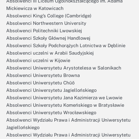
Absolwenci III Liceum Ogólnokształcącego im. Adama
Mickiewicza w Katowicach
Absolwenci King’s College (Cambridge)
Absolwenci Northwestern University
Absolwenci Politechniki Lwowskiej
Absolwenci Szkoły Głównej Handlowej
Absolwenci Szkoły Podchorążych Lotnictwa w Dęblinie
Absolwenci uczelni w Arabii Saudyjskiej
Absolwenci uczelni w Kijowie
Absolwenci Uniwersytetu Arystotelesa w Salonikach
Absolwenci Uniwersytetu Browna
Absolwenci Uniwersytetu Chūō
Absolwenci Uniwersytetu Jagiellońskiego
Absolwenci Uniwersytetu Jana Kazimierza we Lwowie
Absolwenci Uniwersytetu Komeńskiego w Bratysławie
Absolwenci Uniwersytetu Wrocławskiego
Absolwenci Wydziału Prawa i Administracji Uniwersytetu
Jagiellońskiego
Absolwenci Wydziału Prawa i Administracji Uniwersytetu