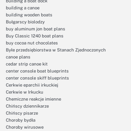
building a boat dock
building a canoe
building wooden boats
Bułgarscy biolodzy
buy aluminum jon boat plans
Buy Classic 1240 boat plans
buy cocoa nut chocolates
Byłe przedsiębiorstwa w Stanach Zjednoczonych
canoe plans
cedar strip canoe kit
center console boat blueprints
center console skiff blueprints
Cerkwie eparchii irkuckiej
Cerkwie w Irkucku
Chemiczne reakcje imienne
Chińscy dziennikarze
Chińscy pisarze
Choroby bydła
Choroby wirusowe