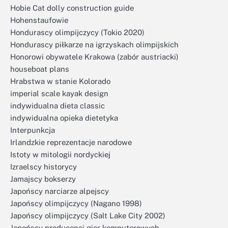
Hobie Cat dolly construction guide
Hohenstaufowie
Hondurascy olimpijczycy (Tokio 2020)
Hondurascy piłkarze na igrzyskach olimpijskich
Honorowi obywatele Krakowa (zabór austriacki)
houseboat plans
Hrabstwa w stanie Kolorado
imperial scale kayak design
indywidualna dieta classic
indywidualna opieka dietetyka
Interpunkcja
Irlandzkie reprezentacje narodowe
Istoty w mitologii nordyckiej
Izraelscy historycy
Jamajscy bokserzy
Japońscy narciarze alpejscy
Japońscy olimpijczycy (Nagano 1998)
Japońscy olimpijczycy (Salt Lake City 2002)
Japońscy producenci gier komputerowych