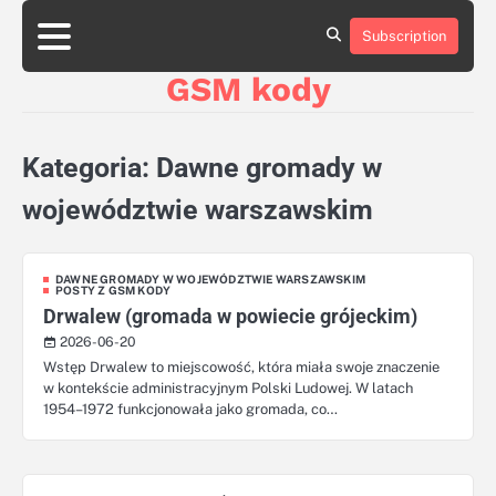
Skip
aluminumboatplans.com
aluminumboatplans.com
to
Subscription
Strona
Strona
Blog
Blog
Kategorie
Kategorie
Kontakt
Kontakt
czekoladkizlogo.pl
czekoladkizlogo.pl
content
główna
główna
GSM kody
dobra-
dobra-
dieta.pl
dieta.pl
opakowania-
opakowania-
reklamowe.pl
reklamowe.pl
Kategoria:
Dawne gromady w
plywoodboatplans.com
plywoodboatplans.com
Strony
Strony
województwie warszawskim
ujednoznaczniające
ujednoznaczniające
DAWNE GROMADY W WOJEWÓDZTWIE WARSZAWSKIM
POSTY Z GSM KODY
Drwalew (gromada w powiecie grójeckim)
2026-06-20
Wstęp Drwalew to miejscowość, która miała swoje znaczenie
w kontekście administracyjnym Polski Ludowej. W latach
1954–1972 funkcjonowała jako gromada, co…