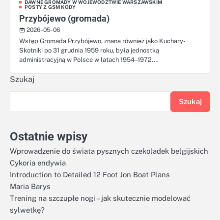
DAWNE GROMADY W WOJEWÓDZTWIE WARSZAWSKIM
POSTY Z GSM KODY
Przybójewo (gromada)
2026-05-06
Wstęp Gromada Przybójewo, znana również jako Kuchary-
Skotniki po 31 grudnia 1959 roku, była jednostką
administracyjną w Polsce w latach 1954–1972.…
Szukaj
Szukaj
Ostatnie wpisy
Wprowadzenie do świata pysznych czekoladek belgijskich
Cykoria endywia
Introduction to Detailed 12 Foot Jon Boat Plans
Maria Barys
Trening na szczupłe nogi – jak skutecznie modelować
sylwetkę?