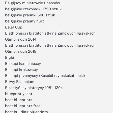
Belgijscy ministrowie finansów
belgijskie czekoladki 1750 sztuk
belgijskie pralinki 500 sztuk
belgijskie praliny hurt
Bella Cup
Biathloniści i biathlonistki na Zimowych Igrzyskach
Olimpijskich 2014
Biathloniści i biathlonistki na Zimowych Igrzyskach
Olimpijskich 2018
Bigbit
Biskupi kamienieccy
Biskupi krakowscy
Biskupi przemyscy (Kościół rzymskokatolicki)
Bitwy Bizancjum
Bizantyńscy historycy 1081–1204
blueprint yacht
boat blueprints
boat blueprints free
boat building blueprints