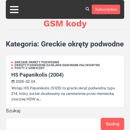
Skip
aluminumboatplans.com
aluminumboatplans.com
to
Subscription
Strona
Strona
Blog
Blog
Kategorie
Kategorie
Kontakt
Kontakt
czekoladkizlogo.pl
czekoladkizlogo.pl
content
główna
główna
GSM kody
dobra-
dobra-
dieta.pl
dieta.pl
opakowania-
opakowania-
reklamowe.pl
reklamowe.pl
Kategoria:
Greckie okręty podwodne
plywoodboatplans.com
plywoodboatplans.com
Strony
Strony
ujednoznaczniające
ujednoznaczniające
GRECKIE OKRĘTY PODWODNE
OKRĘTY PODWODNE ZASILANE OGNIWAMI PALIWOWYMI
POSTY Z GSM KODY
HS Papanikolis (2004)
2026-02-04
Wstęp HS Papanikolis (S120) to grecki okręt podwodny typu
214, który został zbudowany na zamówienie przez niemiecką
stocznię HDW w…
Szukaj
Szukaj