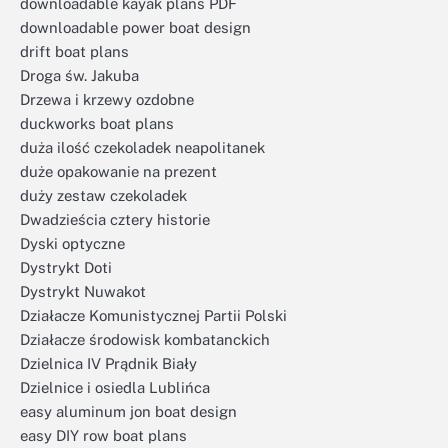
downloadable kayak plans PDF
downloadable power boat design
drift boat plans
Droga św. Jakuba
Drzewa i krzewy ozdobne
duckworks boat plans
duża ilość czekoladek neapolitanek
duże opakowanie na prezent
duży zestaw czekoladek
Dwadzieścia cztery historie
Dyski optyczne
Dystrykt Doti
Dystrykt Nuwakot
Działacze Komunistycznej Partii Polski
Działacze środowisk kombatanckich
Dzielnica IV Prądnik Biały
Dzielnice i osiedla Lublińca
easy aluminum jon boat design
easy DIY row boat plans