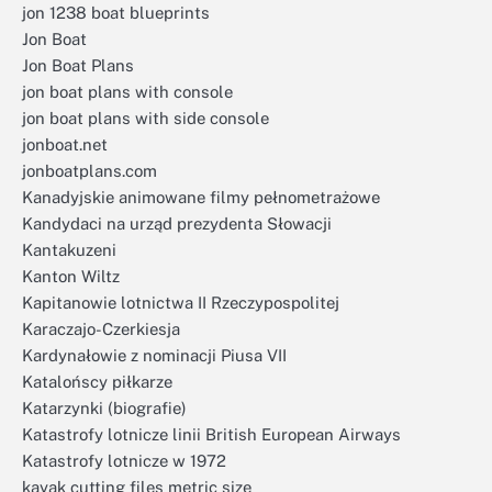
jon 1238 boat blueprints
Jon Boat
Jon Boat Plans
jon boat plans with console
jon boat plans with side console
jonboat.net
jonboatplans.com
Kanadyjskie animowane filmy pełnometrażowe
Kandydaci na urząd prezydenta Słowacji
Kantakuzeni
Kanton Wiltz
Kapitanowie lotnictwa II Rzeczypospolitej
Karaczajo-Czerkiesja
Kardynałowie z nominacji Piusa VII
Katalońscy piłkarze
Katarzynki (biografie)
Katastrofy lotnicze linii British European Airways
Katastrofy lotnicze w 1972
kayak cutting files metric size