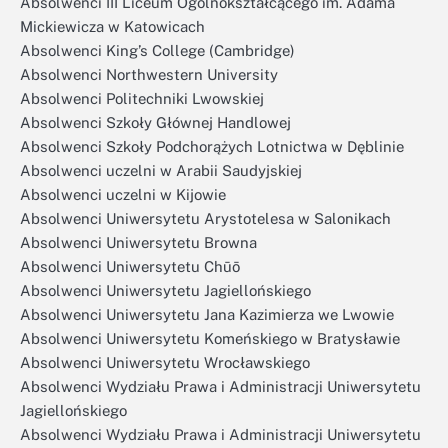
Absolwenci III Liceum Ogólnokształcącego im. Adama
Mickiewicza w Katowicach
Absolwenci King’s College (Cambridge)
Absolwenci Northwestern University
Absolwenci Politechniki Lwowskiej
Absolwenci Szkoły Głównej Handlowej
Absolwenci Szkoły Podchorążych Lotnictwa w Dęblinie
Absolwenci uczelni w Arabii Saudyjskiej
Absolwenci uczelni w Kijowie
Absolwenci Uniwersytetu Arystotelesa w Salonikach
Absolwenci Uniwersytetu Browna
Absolwenci Uniwersytetu Chūō
Absolwenci Uniwersytetu Jagiellońskiego
Absolwenci Uniwersytetu Jana Kazimierza we Lwowie
Absolwenci Uniwersytetu Komeńskiego w Bratysławie
Absolwenci Uniwersytetu Wrocławskiego
Absolwenci Wydziału Prawa i Administracji Uniwersytetu
Jagiellońskiego
Absolwenci Wydziału Prawa i Administracji Uniwersytetu