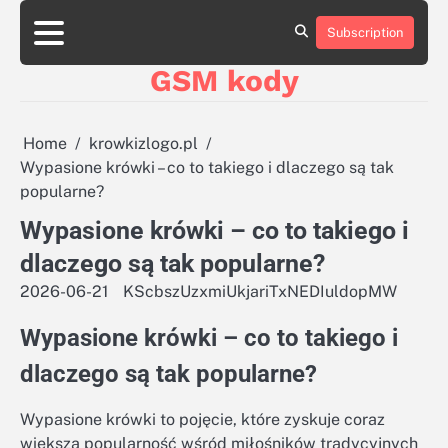
Skip
aluminumboatplans.com
to
Subscription
Strona
Blog
Kategorie
Kontakt
czekoladkizlogo.pl
content
główna
GSM kody
dobra-
dieta.pl
opakowania-
reklamowe.pl
Home
krowkizlogo.pl
plywoodboatplans.com
Wypasione krówki – co to takiego i dlaczego są tak
boatplans.eu
popularne?
Wypasione krówki – co to takiego i
dlaczego są tak popularne?
2026-06-21
KScbszUzxmiUkjariTxNEDIuldopMW
Wypasione krówki – co to takiego i
dlaczego są tak popularne?
Wypasione krówki to pojęcie, które zyskuje coraz
większą popularność wśród miłośników tradycyjnych