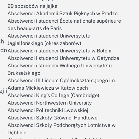
99 sposobów na jajka
Absolwenci Akademii Sztuk Pięknych w Pradze
Absolwenci i studenci École nationale supérieure
des beaux-arts de Paris
Absolwenci i studenci Uniwersytetu
ch
Jagiellońskiego (okres zaborów)
 do
Absolwenci i studenci Uniwersytetu w Bolonii
Absolwenci i studenci Uniwersytetu w Getyndze
Absolwenci i studenci Wolnego Uniwersytetu
Brukselskiego
Absolwenci III Liceum Ogólnokształcącego im.
Adama Mickiewicza w Katowicach
j i
Absolwenci King’s College (Cambridge)
Absolwenci Northwestern University
Absolwenci Politechniki Lwowskiej
Absolwenci Szkoły Głównej Handlowej
Absolwenci Szkoły Podchorążych Lotnictwa w
Dęblinie