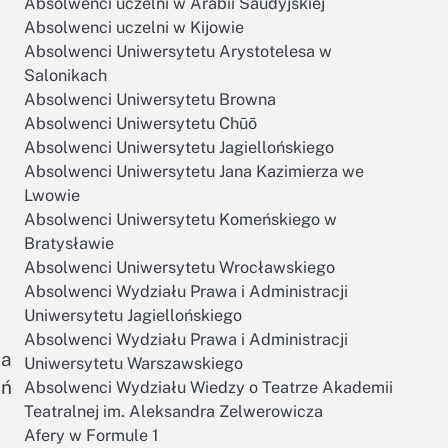
Absolwenci uczelni w Arabii Saudyjskiej
Absolwenci uczelni w Kijowie
Absolwenci Uniwersytetu Arystotelesa w
Salonikach
Absolwenci Uniwersytetu Browna
Absolwenci Uniwersytetu Chūō
Absolwenci Uniwersytetu Jagiellońskiego
Absolwenci Uniwersytetu Jana Kazimierza we
Lwowie
Absolwenci Uniwersytetu Komeńskiego w
Bratysławie
Absolwenci Uniwersytetu Wrocławskiego
Absolwenci Wydziału Prawa i Administracji
Uniwersytetu Jagiellońskiego
Absolwenci Wydziału Prawa i Administracji
ia
Uniwersytetu Warszawskiego
ań
Absolwenci Wydziału Wiedzy o Teatrze Akademii
Teatralnej im. Aleksandra Zelwerowicza
Afery w Formule 1