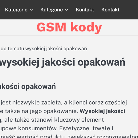
Kategorie
Kategorie
Kontakt
Kontakt
Strona
Strona
Blog
Blog
Katego
główna
główna
GSM kody
do tematu wysokiej jakości opakowań
wysokiej jakości opakowań
jakości opakowań
est niezwykle zacięta, a klienci coraz częściej
le także na jego opakowanie.
Wysokiej jakości
ą, ale także stanowi kluczowy element
upowe konsumentów. Estetyczne, trwałe i
nieść wartość produktu, zwiększyć rozpoznawaln