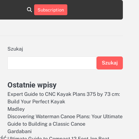
aluminumboatplans.com
aluminumboatplans.com
Subscription
rie
Kategorie
Kontakt
Kontakt
czekoladkizlogo.pl
czekoladkizlogo.pl
dobra-
dobra-
dieta.pl
dieta.pl
opakowania-
opakowania-
reklamowe.pl
reklamowe.pl
plywoodboatplans.com
plywoodboatplans.com
Szukaj
Strony
Strony
ujednoznaczniające
ujednoznaczniające
Szukaj
Ostatnie wpisy
Expert Guide to CNC Kayak Plans 375 by 73 cm:
Build Your Perfect Kayak
Madley
Discovering Waterman Canoe Plans: Your Ultimate
Guide to Building a Classic Canoe
Gardabani
ość
Ultimate Guide to Compact 12 Foot Jon Boat