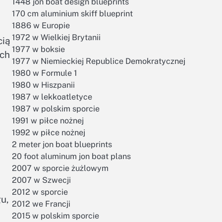
1448 jon boat design blueprints
170 cm aluminium skiff blueprint
1886 w Europie
1972 w Wielkiej Brytanii
cią
1977 w boksie
ich
1977 w Niemieckiej Republice Demokratycznej
1980 w Formule 1
1980 w Hiszpanii
1987 w lekkoatletyce
1987 w polskim sporcie
1991 w piłce nożnej
1992 w piłce nożnej
2 meter jon boat blueprints
20 foot aluminum jon boat plans
2007 w sporcie żużlowym
2007 w Szwecji
2012 w sporcie
u,
2012 we Francji
2015 w polskim sporcie