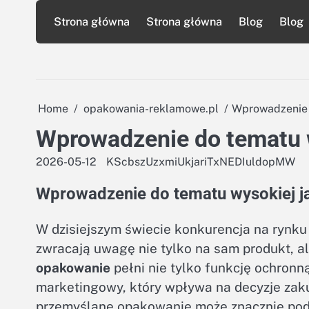
Skip
Strona główna
Strona główna
Blog
Blog
to
content
Home
opakowania-reklamowe.pl
Wprowadzenie 
Wprowadzenie do tematu 
2026-05-12
KScbszUzxmiUkjariTxNEDIuldopMW
Wprowadzenie do tematu wysokiej 
W dzisiejszym świecie konkurencja na rynku j
zwracają uwagę nie tylko na sam produkt, a
opakowanie
pełni nie tylko funkcję ochronn
marketingowy, który wpływa na decyzje zak
przemyślane opakowanie może znacznie pod