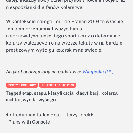
dalej, a każdy nowy dzień przynosił nowe emocje oraz
niespodzianki dla fanów kolarstwa.
W kontekście całego Tour de France 2019 to właśnie
ten etap przypomniał wszystkim o
nieprzewidywalności tego sportu oraz o determinacji
kolarzy walczących o najwyższe lokaty w najbardziej
prestiżowym wyścigu kolarskim na świecie.
Artykuł sporządzony na podstawie:
Wikipedia (PL)
.
POSTY Z GSM KODY
TOUR DE FRANCE 2019
Tagged
etap
,
etapu
,
klasyfikacja
,
klasyfikacji
,
kolarzy
,
maillot
,
wyniki
,
wyścigu
Introduction to Jon Boat
Jerzy Jarek
Nawigacja
Plans with Console
wpisu