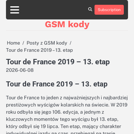
Skip
aluminumboatplans.com
aluminumboatplans.com
to
Subscription
Strona
Strona
Blog
Blog
Kategorie
Kategorie
Kontakt
Kontakt
czekoladkizlogo.pl
czekoladkizlogo.pl
content
główna
główna
GSM kody
dobra-
dobra-
dieta.pl
dieta.pl
opakowania-
opakowania-
reklamowe.pl
reklamowe.pl
Home
Posty z GSM kody
plywoodboatplans.com
plywoodboatplans.com
Tour de France 2019 – 13. etap
Strony
Strony
ujednoznaczniające
ujednoznaczniające
Tour de France 2019 – 13. etap
2026-06-08
Tour de France 2019 – 13. etap
Tour de France to jeden z najważniejszych i najbardziej
prestiżowych wyścigów kolarskich na świecie. W 2019
roku odbyła się jego 106. edycja, a jednym z
kluczowych momentów tego wyścigu był 13. etap,
który odbył się 19 lipca. Ten etap, mający charakter
indywidualnej jazdy na czas, przebiegał na trasie