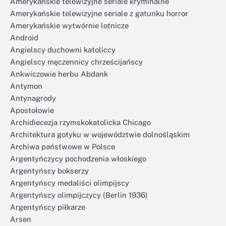
Amerykańskie telewizyjne seriale kryminalne
Amerykańskie telewizyjne seriale z gatunku horror
Amerykańskie wytwórnie lotnicze
Android
Angielscy duchowni katoliccy
Angielscy męczennicy chrześcijańscy
Ankwiczowie herbu Abdank
Antymon
Antynagrody
Apostołowie
Archidiecezja rzymskokatolicka Chicago
Architektura gotyku w województwie dolnośląskim
Archiwa państwowe w Polsce
Argentyńczycy pochodzenia włoskiego
Argentyńscy bokserzy
Argentyńscy medaliści olimpijscy
Argentyńscy olimpijczycy (Berlin 1936)
Argentyńscy piłkarze
Arsen