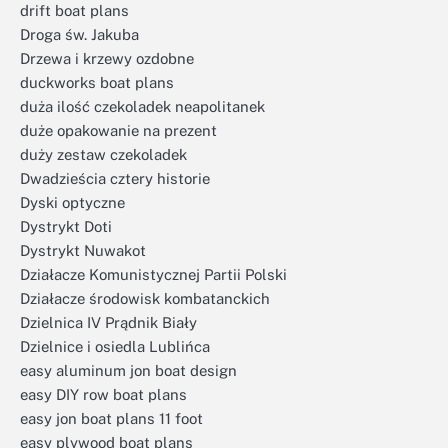
drift boat plans
Droga św. Jakuba
Drzewa i krzewy ozdobne
duckworks boat plans
duża ilość czekoladek neapolitanek
duże opakowanie na prezent
duży zestaw czekoladek
Dwadzieścia cztery historie
Dyski optyczne
Dystrykt Doti
Dystrykt Nuwakot
Działacze Komunistycznej Partii Polski
Działacze środowisk kombatanckich
Dzielnica IV Prądnik Biały
Dzielnice i osiedla Lublińca
easy aluminum jon boat design
easy DIY row boat plans
easy jon boat plans 11 foot
easy plywood boat plans