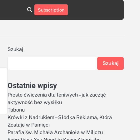
aluminumboatplans.com
aluminumboatplans.com
Subscription
rie
Kategorie
Kontakt
Kontakt
czekoladkizlogo.pl
czekoladkizlogo.pl
dobra-
dobra-
dieta.pl
dieta.pl
opakowania-
opakowania-
reklamowe.pl
reklamowe.pl
plywoodboatplans.com
plywoodboatplans.com
Szukaj
Strony
Strony
ujednoznaczniające
ujednoznaczniające
Szukaj
Ostatnie wpisy
Proste ćwiczenia dla leniwych – jak zacząć
aktywność bez wysiłku
Tabonu
Krówki z Nadrukiem – Słodka Reklama, Która
Zostaje w Pamięci
Parafia św. Michała Archanioła w Miliczu
Everything You Need to Know About the