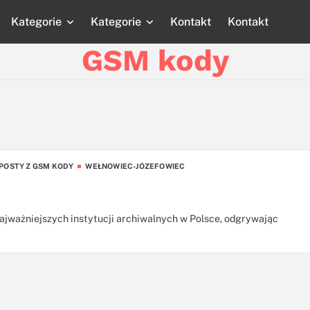
Kategorie
Kategorie
Kontakt
Kontakt
Strona
Strona
Blog
Blog
Katego
główna
główna
GSM kody
POSTY Z GSM KODY
WEŁNOWIEC-JÓZEFOWIEC
jważniejszych instytucji archiwalnych w Polsce, odgrywając