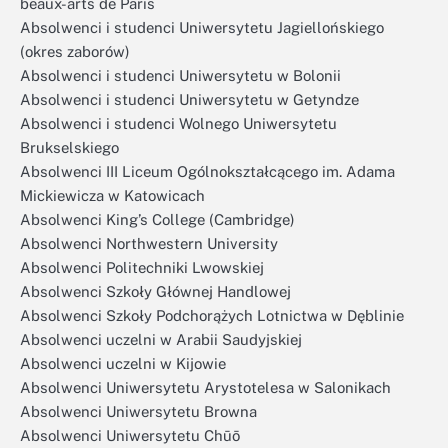
beaux-arts de Paris
Absolwenci i studenci Uniwersytetu Jagiellońskiego
(okres zaborów)
Absolwenci i studenci Uniwersytetu w Bolonii
Absolwenci i studenci Uniwersytetu w Getyndze
Absolwenci i studenci Wolnego Uniwersytetu
Brukselskiego
Absolwenci III Liceum Ogólnokształcącego im. Adama
Mickiewicza w Katowicach
Absolwenci King’s College (Cambridge)
Absolwenci Northwestern University
Absolwenci Politechniki Lwowskiej
Absolwenci Szkoły Głównej Handlowej
Absolwenci Szkoły Podchorążych Lotnictwa w Dęblinie
Absolwenci uczelni w Arabii Saudyjskiej
Absolwenci uczelni w Kijowie
Absolwenci Uniwersytetu Arystotelesa w Salonikach
Absolwenci Uniwersytetu Browna
Absolwenci Uniwersytetu Chūō