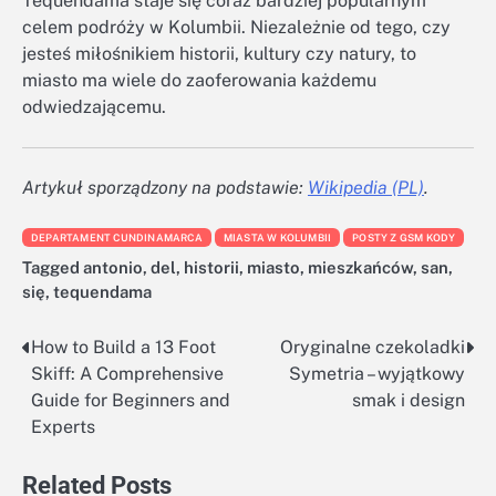
Tequendama staje się coraz bardziej popularnym
celem podróży w Kolumbii. Niezależnie od tego, czy
jesteś miłośnikiem historii, kultury czy natury, to
miasto ma wiele do zaoferowania każdemu
odwiedzającemu.
Artykuł sporządzony na podstawie:
Wikipedia (PL)
.
DEPARTAMENT CUNDINAMARCA
MIASTA W KOLUMBII
POSTY Z GSM KODY
Tagged
antonio
,
del
,
historii
,
miasto
,
mieszkańców
,
san
,
się
,
tequendama
How to Build a 13 Foot
Oryginalne czekoladki
Nawigacja
Skiff: A Comprehensive
Symetria – wyjątkowy
wpisu
Guide for Beginners and
smak i design
Experts
Related Posts