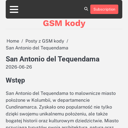
Skip
aluminumboatplans.com
aluminumboatplans.com
to
Subscription
Strona
Strona
Blog
Blog
Kategorie
Kategorie
Kontakt
Kontakt
czekoladkizlogo.pl
czekoladkizlogo.pl
content
główna
główna
GSM kody
dobra-
dobra-
dieta.pl
dieta.pl
opakowania-
opakowania-
reklamowe.pl
reklamowe.pl
Home
Posty z GSM kody
plywoodboatplans.com
plywoodboatplans.com
San Antonio del Tequendama
Strony
Strony
ujednoznaczniające
ujednoznaczniające
San Antonio del Tequendama
2026-06-26
Wstęp
San Antonio del Tequendama to malownicze miasto
położone w Kolumbii, w departamencie
Cundinamarca. Zyskało ono popularność nie tylko
dzięki swojemu unikalnemu położeniu, ale także
bogatej historii oraz kulturowym dziedzictwie. Miasto
przyciąga turystów swoją architekturą, naturą oraz