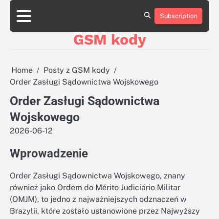
Skip
aluminumboatplans.com
aluminumboatplans.com
to
Subscription
Strona
Strona
Blog
Blog
Kategorie
Kategorie
Kontakt
Kontakt
czekoladkizlogo.pl
czekoladkizlogo.pl
content
główna
główna
GSM kody
dobra-
dobra-
dieta.pl
dieta.pl
opakowania-
opakowania-
reklamowe.pl
reklamowe.pl
Home
Posty z GSM kody
plywoodboatplans.com
plywoodboatplans.com
Order Zasługi Sądownictwa Wojskowego
Strony
Strony
ujednoznaczniające
ujednoznaczniające
Order Zasługi Sądownictwa
Wojskowego
2026-06-12
Wprowadzenie
Order Zasługi Sądownictwa Wojskowego, znany
również jako Ordem do Mérito Judiciário Militar
(OMJM), to jedno z najważniejszych odznaczeń w
Brazylii, które zostało ustanowione przez Najwyższy