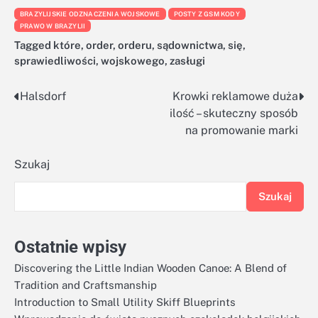
BRAZYLIJSKIE ODZNACZENIA WOJSKOWE
POSTY Z GSM KODY
PRAWO W BRAZYLII
Tagged
które
,
order
,
orderu
,
sądownictwa
,
się
,
sprawiedliwości
,
wojskowego
,
zasługi
Halsdorf
Krowki reklamowe duża
Nawigacja
ilość – skuteczny sposób
wpisu
na promowanie marki
Szukaj
Szukaj
Ostatnie wpisy
Discovering the Little Indian Wooden Canoe: A Blend of
Tradition and Craftsmanship
Introduction to Small Utility Skiff Blueprints