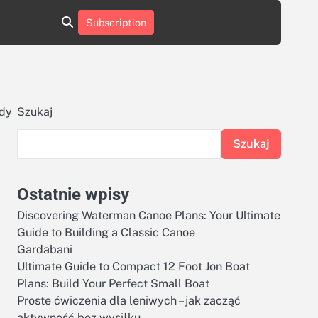
aluminumboatplans.com
aluminumboatplans.com
Subscription
rie
Kategorie
Kontakt
Kontakt
czekoladkizlogo.pl
czekoladkizlogo.pl
dobra-
dobra-
dieta.pl
dieta.pl
opakowania-
opakowania-
reklamowe.pl
reklamowe.pl
plywoodboatplans.com
plywoodboatplans.com
ady
Szukaj
Strony
Strony
ujednoznaczniające
ujednoznaczniające
Szukaj
Ostatnie wpisy
Discovering Waterman Canoe Plans: Your Ultimate
Guide to Building a Classic Canoe
Gardabani
Ultimate Guide to Compact 12 Foot Jon Boat
Plans: Build Your Perfect Small Boat
Proste ćwiczenia dla leniwych – jak zacząć
aktywność bez wysiłku