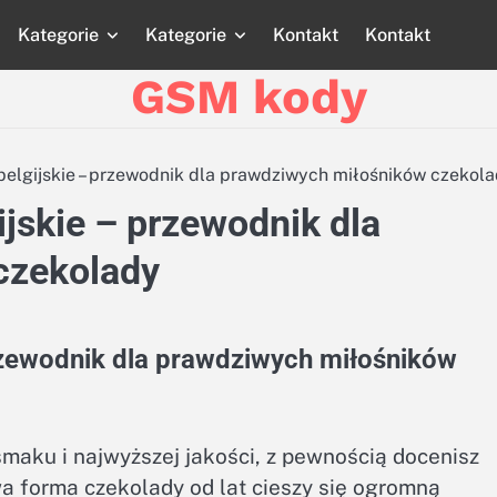
Kategorie
Kategorie
Kontakt
Kontakt
Strona
Strona
Blog
Blog
Katego
główna
główna
GSM kody
belgijskie – przewodnik dla prawdziwych miłośników czekol
ijskie – przewodnik dla
czekolady
przewodnik dla prawdziwych miłośników
maku i najwyższej jakości, z pewnością docenisz
wa forma czekolady od lat cieszy się ogromną