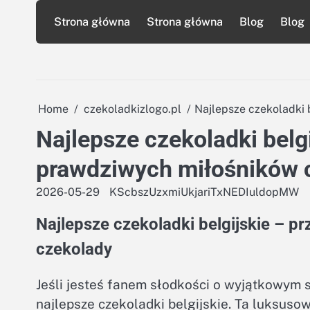
Skip
Strona główna
Strona główna
Blog
Blog
to
content
Home
czekoladkizlogo.pl
Najlepsze czekoladki 
Najlepsze czekoladki belg
prawdziwych miłośników 
2026-05-29
KScbszUzxmiUkjariTxNEDIuldopMW
Najlepsze czekoladki belgijskie – 
czekolady
Jeśli jesteś fanem słodkości o wyjątkowym s
najlepsze czekoladki belgijskie. Ta luksuso