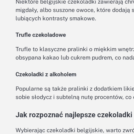
Niektóre belgijskie czekoladki zawierają chr
migdały, albo suszone owoce, które dodają sł
lubiących kontrasty smakowe.
Trufle czekoladowe
Trufle to klasyczne pralinki o miękkim wnęt
obsypana kakao lub cukrem pudrem, co nada
Czekoladki z alkoholem
Popularne są także pralinki z dodatkiem liki
sobie słodycz i subtelną nutę procentów, co
Jak rozpoznać najlepsze czekoladki 
Wybierając czekoladki belgijskie, warto zw