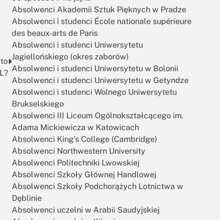
Absolwenci Akademii Sztuk Pięknych w Pradze
Absolwenci i studenci École nationale supérieure
des beaux-arts de Paris
Absolwenci i studenci Uniwersytetu
Jagiellońskiego (okres zaborów)
to
Absolwenci i studenci Uniwersytetu w Bolonii
L?
Absolwenci i studenci Uniwersytetu w Getyndze
Absolwenci i studenci Wolnego Uniwersytetu
Brukselskiego
Absolwenci III Liceum Ogólnokształcącego im.
Adama Mickiewicza w Katowicach
Absolwenci King’s College (Cambridge)
Absolwenci Northwestern University
Absolwenci Politechniki Lwowskiej
Absolwenci Szkoły Głównej Handlowej
Absolwenci Szkoły Podchorążych Lotnictwa w
Dęblinie
Absolwenci uczelni w Arabii Saudyjskiej