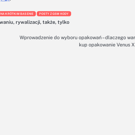
 NA KRÓTKIM BASENIE
POSTY Z GSM KODY
waniu
,
rywalizacji
,
także
,
tylko
Wprowadzenie do wyboru opakowań – dlaczego war
kup opakowanie Venus X