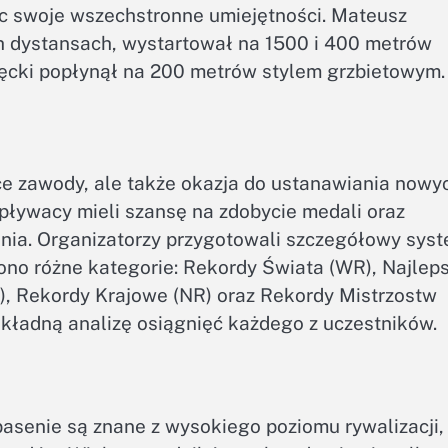
c swoje wszechstronne umiejętności. Mateusz
h dystansach, wystartował na 1500 i 400 metrów
cki popłynął na 200 metrów stylem grzbietowym.
ce zawody, ale także okazja do ustanawiania nowy
 pływacy mieli szansę na zdobycie medali oraz
ania. Organizatorzy przygotowali szczegółowy sys
ono różne kategorie: Rekordy Świata (WR), Najlep
), Rekordy Krajowe (NR) oraz Rekordy Mistrzostw
okładną analizę osiągnięć każdego z uczestników.
asenie są znane z wysokiego poziomu rywalizacji,