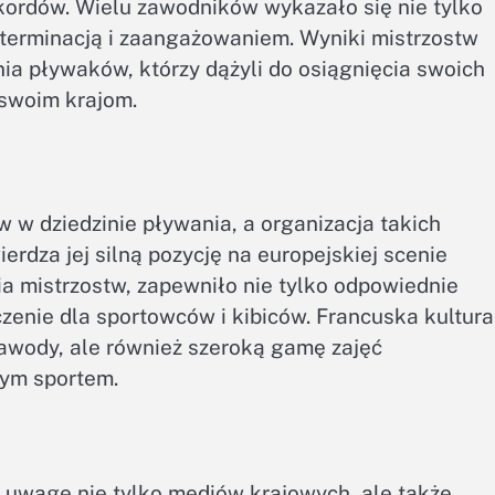
kordów. Wielu zawodników wykazało się nie tylko
eterminacją i zaangażowaniem. Wyniki mistrzostw
ia pływaków, którzy dążyli do osiągnięcia swoich
 swoim krajom.
w w dziedzinie pływania, a organizacja takich
rdza jej silną pozycję na europejskiej scenie
ia mistrzostw, zapewniło nie tylko odpowiednie
czenie dla sportowców i kibiców. Francuska kultura
zawody, ale również szeroką gamę zajęć
tym sportem.
 uwagę nie tylko mediów krajowych, ale także