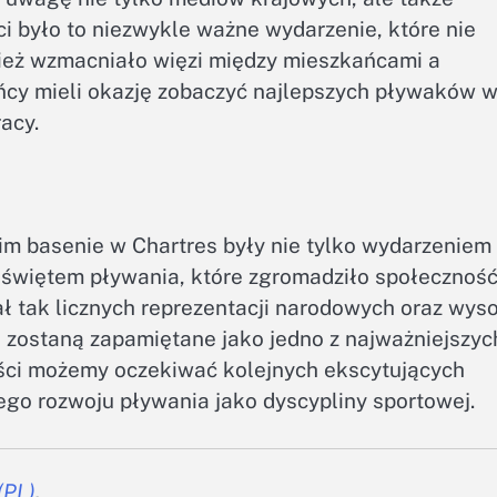
i było to niezwykle ważne wydarzenie, które nie
nież wzmacniało więzi między mieszkańcami a
ńcy mieli okazję zobaczyć najlepszych pływaków 
acy.
im basenie w Chartres były nie tylko wydarzeniem
 świętem pływania, które zgromadziło społecznoś
ł tak licznych reprezentacji narodowych oraz wyso
 zostaną zapamiętane jako jedno z najważniejszyc
ści możemy oczekiwać kolejnych ekscytujących
zego rozwoju pływania jako dyscypliny sportowej.
(PL)
.