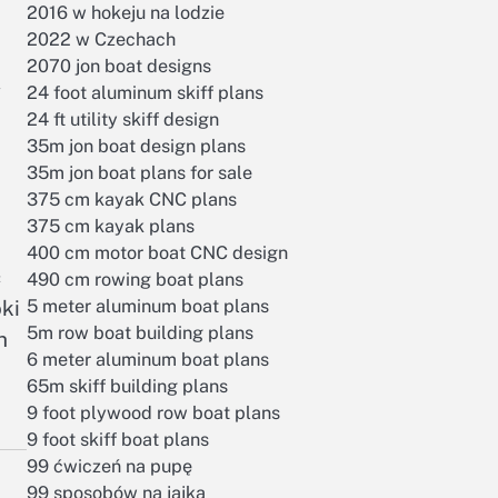
2016 w hokeju na lodzie
2022 w Czechach
2070 jon boat designs
w
24 foot aluminum skiff plans
24 ft utility skiff design
35m jon boat design plans
35m jon boat plans for sale
375 cm kayak CNC plans
375 cm kayak plans
400 cm motor boat CNC design
ć
490 cm rowing boat plans
5 meter aluminum boat plans
ki
5m row boat building plans
h
6 meter aluminum boat plans
65m skiff building plans
9 foot plywood row boat plans
9 foot skiff boat plans
99 ćwiczeń na pupę
99 sposobów na jajka