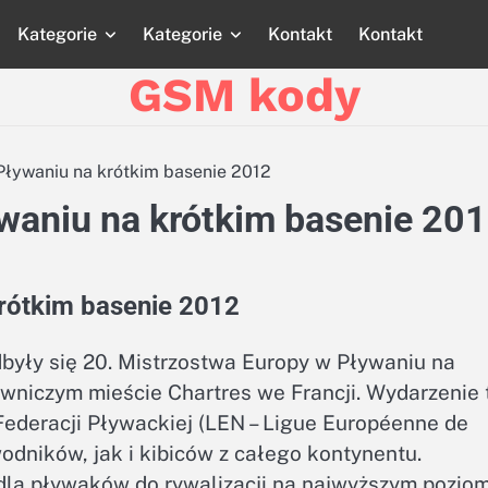
Kategorie
Kategorie
Kontakt
Kontakt
Strona
Strona
Blog
Blog
Katego
główna
główna
GSM kody
Pływaniu na krótkim basenie 2012
waniu na krótkim basenie 20
rótkim basenie 2012
dbyły się 20. Mistrzostwa Europy w Pływaniu na
owniczym mieście Chartres we Francji. Wydarzenie 
Federacji Pływackiej (LEN – Ligue Européenne de
odników, jak i kibiców z całego kontynentu.
dla pływaków do rywalizacji na najwyższym poziom