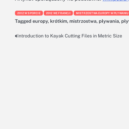
2012 W SPORCIE
2012 WE FRANCJI
MISTRZOSTWA EUROPY W PŁYWANIU
Tagged
europy
,
krótkim
,
mistrzostwa
,
pływania
,
pły
Introduction to Kayak Cutting Files in Metric Size
Nawigacja
wpisu