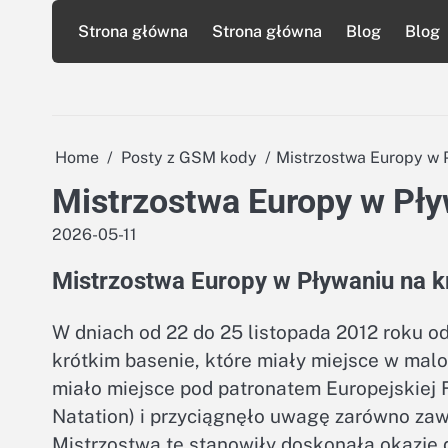
Skip
Strona główna
Strona główna
Blog
Blog
to
content
Home
Posty z GSM kody
Mistrzostwa Europy w 
Mistrzostwa Europy w Pły
2026-05-11
Mistrzostwa Europy w Pływaniu na k
W dniach od 22 do 25 listopada 2012 roku o
krótkim basenie, które miały miejsce w mal
miało miejsce pod patronatem Europejskiej 
Natation) i przyciągnęło uwagę zarówno zaw
Mistrzostwa te stanowiły doskonałą okazję 