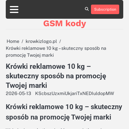
Skip
aluminumboatplans.com
aluminumboatplans.com
to
Subscription
Strona
Strona
Blog
Blog
Kategorie
Kategorie
Kontakt
Kontakt
czekoladkizlogo.pl
czekoladkizlogo.pl
content
główna
główna
GSM kody
dobra-
dobra-
dieta.pl
dieta.pl
opakowania-
opakowania-
reklamowe.pl
reklamowe.pl
Home
krowkizlogo.pl
plywoodboatplans.com
plywoodboatplans.com
Krówki reklamowe 10 kg – skuteczny sposób na
Strony
Strony
promocję Twojej marki
ujednoznaczniające
ujednoznaczniające
Krówki reklamowe 10 kg –
skuteczny sposób na promocję
Twojej marki
2026-05-13
KScbszUzxmiUkjariTxNEDIuldopMW
Krówki reklamowe 10 kg – skuteczny
sposób na promocję Twojej marki