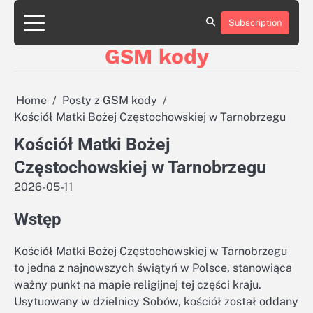
Skip
aluminumboatplans.com
aluminumboatplans.com
to
Subscription
Strona
Strona
Blog
Blog
Kategorie
Kategorie
Kontakt
Kontakt
czekoladkizlogo.pl
czekoladkizlogo.pl
content
główna
główna
GSM kody
dobra-
dobra-
dieta.pl
dieta.pl
opakowania-
opakowania-
reklamowe.pl
reklamowe.pl
Home
Posty z GSM kody
plywoodboatplans.com
plywoodboatplans.com
Kościół Matki Bożej Częstochowskiej w Tarnobrzegu
Strony
Strony
ujednoznaczniające
ujednoznaczniające
Kościół Matki Bożej
Częstochowskiej w Tarnobrzegu
2026-05-11
Wstęp
Kościół Matki Bożej Częstochowskiej w Tarnobrzegu
to jedna z najnowszych świątyń w Polsce, stanowiąca
ważny punkt na mapie religijnej tej części kraju.
Usytuowany w dzielnicy Sobów, kościół został oddany