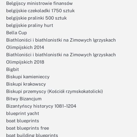
Belgijscy ministrowie finansów
belgijskie czekoladki 1750 sztuk
belgijskie pralinki 500 sztuk
belgijskie praliny hurt
Bella Cup
Biathloniści i biathlonistki na Zimowych Igrzyskach
Olimpijskich 2014
Biathloniści i biathlonistki na Zimowych Igrzyskach
Olimpijskich 2018
Bigbit
Biskupi kamienieccy
Biskupi krakowscy
Biskupi przemyscy (Kościół rzymskokatolicki)
Bitwy Bizancjum
Bizantyńscy historycy 1081–1204
blueprint yacht
boat blueprints
boat blueprints free
boat building blueprints