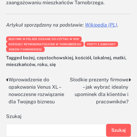
zaangażowaniu mieszkańców Tarnobrzega.
Artykuł sporządzony na podstawie:
Wikipedia (PL)
.
BUDYNKI W POLSCE ODDANE DO UŻYTKU W 1991
KOŚCIOŁY RZYMSKOKATOLICKIE W TARNOBRZEGU
POSTY Z GSM KODY
SOBÓW (TARNOBRZEG)
Tagged
bożej
,
częstochowskiej
,
kościół
,
lokalnej
,
matki
,
mieszkańców
,
roku
,
się
Wprowadzenie do
Słodkie prezenty firmowe
Nawigacja
opakowania Venus XL –
– jak wybrać idealny
wpisu
nowoczesne rozwiązanie
upominek dla klientów i
dla Twojego biznesu
pracowników?
Szukaj
Szukaj