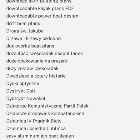
download skiff building plans
downloadable kayak plans PDF
downloadable power boat design
drift boat plans
Droga św. Jakuba
Drzewa i krzewy ozdobne
duckworks boat plans
duża ilość czekoladek neapolitanek
duże opakowanie na prezent
duży zestaw czekoladek
Dwadzieścia cztery historie
Dyski optyczne
Dystrykt Doti
Dystrykt Nuwakot
Działacze Komunistycznej Partii Polski
Działacze środowisk kombatanckich
Dzielnica IV Prądnik Biały
Dzielnice i osiedla Lublińca
easy aluminum jon boat design