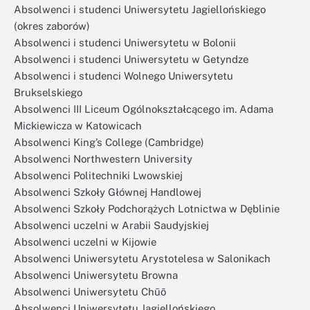
Absolwenci i studenci Uniwersytetu Jagiellońskiego
(okres zaborów)
Absolwenci i studenci Uniwersytetu w Bolonii
Absolwenci i studenci Uniwersytetu w Getyndze
Absolwenci i studenci Wolnego Uniwersytetu
Brukselskiego
Absolwenci III Liceum Ogólnokształcącego im. Adama
Mickiewicza w Katowicach
Absolwenci King’s College (Cambridge)
Absolwenci Northwestern University
Absolwenci Politechniki Lwowskiej
Absolwenci Szkoły Głównej Handlowej
Absolwenci Szkoły Podchorążych Lotnictwa w Dęblinie
Absolwenci uczelni w Arabii Saudyjskiej
Absolwenci uczelni w Kijowie
Absolwenci Uniwersytetu Arystotelesa w Salonikach
Absolwenci Uniwersytetu Browna
Absolwenci Uniwersytetu Chūō
Absolwenci Uniwersytetu Jagiellońskiego