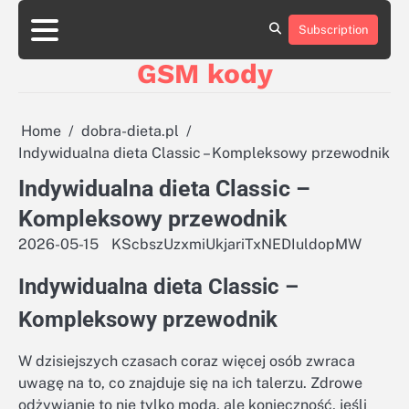
Skip
aluminumboatplans.com
aluminumboatplans.com
to
Subscription
Strona
Strona
Blog
Blog
Kategorie
Kategorie
Kontakt
Kontakt
czekoladkizlogo.pl
czekoladkizlogo.pl
content
główna
główna
GSM kody
dobra-
dobra-
dieta.pl
dieta.pl
opakowania-
opakowania-
reklamowe.pl
reklamowe.pl
Home
dobra-dieta.pl
plywoodboatplans.com
plywoodboatplans.com
Indywidualna dieta Classic – Kompleksowy przewodnik
Strony
Strony
ujednoznaczniające
ujednoznaczniające
Indywidualna dieta Classic –
Kompleksowy przewodnik
2026-05-15
KScbszUzxmiUkjariTxNEDIuldopMW
Indywidualna dieta Classic –
Kompleksowy przewodnik
W dzisiejszych czasach coraz więcej osób zwraca
uwagę na to, co znajduje się na ich talerzu. Zdrowe
odżywianie to nie tylko moda, ale konieczność, jeśli