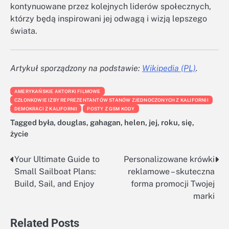
kontynuowane przez kolejnych liderów społecznych,
którzy będą inspirowani jej odwagą i wizją lepszego
świata.
Artykuł sporządzony na podstawie:
Wikipedia (PL)
.
AMERYKAŃSKIE AKTORKI FILMOWE
CZŁONKOWIE IZBY REPREZENTANTÓW STANÓW ZJEDNOCZONYCH Z KALIFORNII
DEMOKRACI Z KALIFORNII
POSTY Z GSM KODY
Tagged
była
,
douglas
,
gahagan
,
helen
,
jej
,
roku
,
się
,
życie
Your Ultimate Guide to
Personalizowane krówki
Nawigacja
Small Sailboat Plans:
reklamowe – skuteczna
wpisu
Build, Sail, and Enjoy
forma promocji Twojej
marki
Related Posts