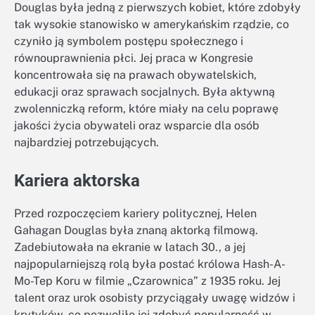
Douglas była jedną z pierwszych kobiet, które zdobyły
tak wysokie stanowisko w amerykańskim rządzie, co
czyniło ją symbolem postępu społecznego i
równouprawnienia płci. Jej praca w Kongresie
koncentrowała się na prawach obywatelskich,
edukacji oraz sprawach socjalnych. Była aktywną
zwolenniczką reform, które miały na celu poprawę
jakości życia obywateli oraz wsparcie dla osób
najbardziej potrzebujących.
Kariera aktorska
Przed rozpoczęciem kariery politycznej, Helen
Gahagan Douglas była znaną aktorką filmową.
Zadebiutowała na ekranie w latach 30., a jej
najpopularniejszą rolą była postać królowa Hash-A-
Mo-Tep Koru w filmie „Czarownica” z 1935 roku. Jej
talent oraz urok osobisty przyciągały uwagę widzów i
krytyków, co pozwoliło jej zdobyć popularność w