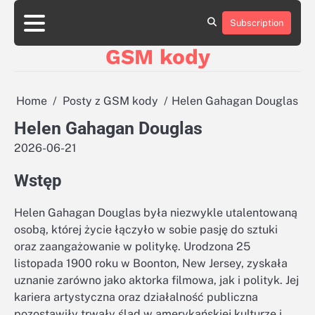
Skip
aluminumboatplans.com
aluminumboatplans.com
to
Subscription
Strona
Strona
Blog
Blog
Kategorie
Kategorie
Kontakt
Kontakt
czekoladkizlogo.pl
czekoladkizlogo.pl
content
główna
główna
GSM kody
dobra-
dobra-
dieta.pl
dieta.pl
opakowania-
opakowania-
reklamowe.pl
reklamowe.pl
Home
Posty z GSM kody
Helen Gahagan Douglas
plywoodboatplans.com
plywoodboatplans.com
Helen Gahagan Douglas
Strony
Strony
ujednoznaczniające
ujednoznaczniające
2026-06-21
Wstęp
Helen Gahagan Douglas była niezwykle utalentowaną
osobą, której życie łączyło w sobie pasję do sztuki
oraz zaangażowanie w politykę. Urodzona 25
listopada 1900 roku w Boonton, New Jersey, zyskała
uznanie zarówno jako aktorka filmowa, jak i polityk. Jej
kariera artystyczna oraz działalność publiczna
pozostawiły trwały ślad w amerykańskiej kulturze i