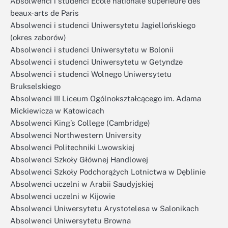
Absolwenci i studenci École nationale supérieure des
beaux-arts de Paris
Absolwenci i studenci Uniwersytetu Jagiellońskiego
(okres zaborów)
Absolwenci i studenci Uniwersytetu w Bolonii
Absolwenci i studenci Uniwersytetu w Getyndze
Absolwenci i studenci Wolnego Uniwersytetu
Brukselskiego
Absolwenci III Liceum Ogólnokształcącego im. Adama
Mickiewicza w Katowicach
Absolwenci King’s College (Cambridge)
Absolwenci Northwestern University
Absolwenci Politechniki Lwowskiej
Absolwenci Szkoły Głównej Handlowej
Absolwenci Szkoły Podchorążych Lotnictwa w Dęblinie
Absolwenci uczelni w Arabii Saudyjskiej
Absolwenci uczelni w Kijowie
Absolwenci Uniwersytetu Arystotelesa w Salonikach
Absolwenci Uniwersytetu Browna