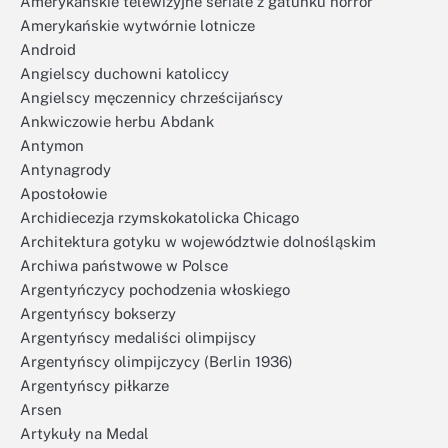
Amerykańskie telewizyjne seriale z gatunku horror
Amerykańskie wytwórnie lotnicze
Android
Angielscy duchowni katoliccy
Angielscy męczennicy chrześcijańscy
Ankwiczowie herbu Abdank
Antymon
Antynagrody
Apostołowie
Archidiecezja rzymskokatolicka Chicago
Architektura gotyku w województwie dolnośląskim
Archiwa państwowe w Polsce
Argentyńczycy pochodzenia włoskiego
Argentyńscy bokserzy
Argentyńscy medaliści olimpijscy
Argentyńscy olimpijczycy (Berlin 1936)
Argentyńscy piłkarze
Arsen
Artykuły na Medal