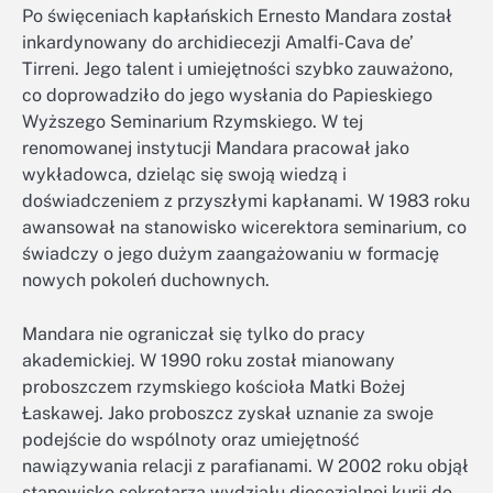
Po święceniach kapłańskich Ernesto Mandara został
inkardynowany do archidiecezji Amalfi-Cava de’
Tirreni. Jego talent i umiejętności szybko zauważono,
co doprowadziło do jego wysłania do Papieskiego
Wyższego Seminarium Rzymskiego. W tej
renomowanej instytucji Mandara pracował jako
wykładowca, dzieląc się swoją wiedzą i
doświadczeniem z przyszłymi kapłanami. W 1983 roku
awansował na stanowisko wicerektora seminarium, co
świadczy o jego dużym zaangażowaniu w formację
nowych pokoleń duchownych.
Mandara nie ograniczał się tylko do pracy
akademickiej. W 1990 roku został mianowany
proboszczem rzymskiego kościoła Matki Bożej
Łaskawej. Jako proboszcz zyskał uznanie za swoje
podejście do wspólnoty oraz umiejętność
nawiązywania relacji z parafianami. W 2002 roku objął
stanowisko sekretarza wydziału diecezjalnej kurii do