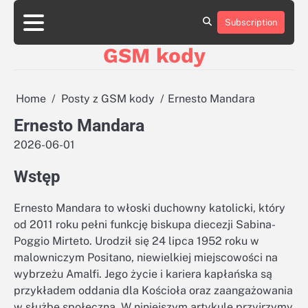
Skip
aluminumboatplans.com
aluminumboatplans.com
to
Subscription
Strona
Strona
Blog
Blog
Kategorie
Kategorie
Kontakt
Kontakt
czekoladkizlogo.pl
czekoladkizlogo.pl
content
główna
główna
GSM kody
dobra-
dobra-
dieta.pl
dieta.pl
opakowania-
opakowania-
reklamowe.pl
reklamowe.pl
Home
Posty z GSM kody
Ernesto Mandara
plywoodboatplans.com
plywoodboatplans.com
Ernesto Mandara
Strony
Strony
ujednoznaczniające
ujednoznaczniające
2026-06-01
Wstęp
Ernesto Mandara to włoski duchowny katolicki, który
od 2011 roku pełni funkcję biskupa diecezji Sabina-
Poggio Mirteto. Urodził się 24 lipca 1952 roku w
malowniczym Positano, niewielkiej miejscowości na
wybrzeżu Amalfi. Jego życie i kariera kapłańska są
przykładem oddania dla Kościoła oraz zaangażowania
w służbę społeczną. W niniejszym artykule przyjrzymy