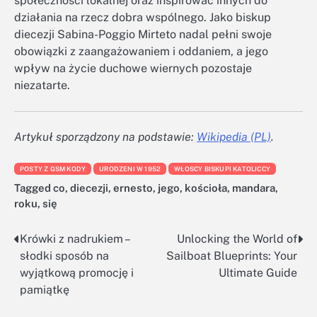
społeczności lokalnej oraz inspirować innych do
działania na rzecz dobra wspólnego. Jako biskup
diecezji Sabina-Poggio Mirteto nadal pełni swoje
obowiązki z zaangażowaniem i oddaniem, a jego
wpływ na życie duchowe wiernych pozostaje
niezatarte.
Artykuł sporządzony na podstawie:
Wikipedia (PL)
.
POSTY Z GSM KODY
URODZENI W 1952
WŁOSCY BISKUPI KATOLICCY
Tagged
co
,
diecezji
,
ernesto
,
jego
,
kościoła
,
mandara
,
roku
,
się
Krówki z nadrukiem –
Unlocking the World of
Nawigacja
słodki sposób na
Sailboat Blueprints: Your
wpisu
wyjątkową promocję i
Ultimate Guide
pamiątkę