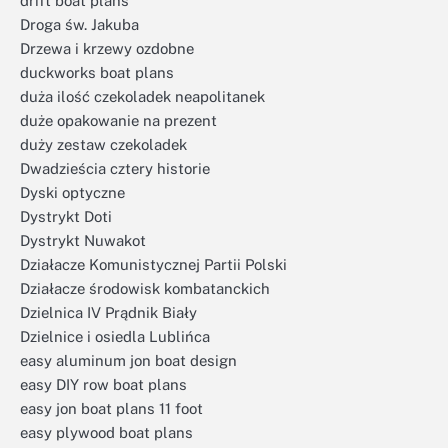
drift boat plans
Droga św. Jakuba
Drzewa i krzewy ozdobne
duckworks boat plans
duża ilość czekoladek neapolitanek
duże opakowanie na prezent
duży zestaw czekoladek
Dwadzieścia cztery historie
Dyski optyczne
Dystrykt Doti
Dystrykt Nuwakot
Działacze Komunistycznej Partii Polski
Działacze środowisk kombatanckich
Dzielnica IV Prądnik Biały
Dzielnice i osiedla Lublińca
easy aluminum jon boat design
easy DIY row boat plans
easy jon boat plans 11 foot
easy plywood boat plans