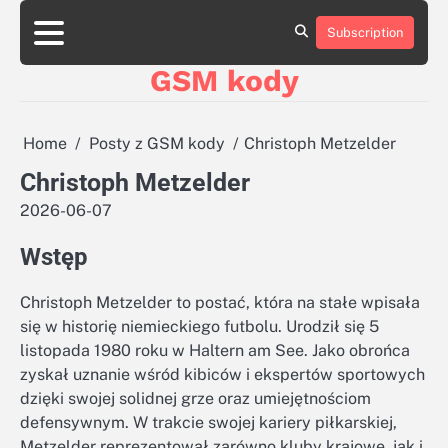
Skip
aluminumboatplans.com
aluminumboatplans.com
to
Subscription
Strona
Strona
Blog
Blog
Kategorie
Kategorie
Kontakt
Kontakt
czekoladkizlogo.pl
czekoladkizlogo.pl
content
główna
główna
GSM kody
dobra-
dobra-
dieta.pl
dieta.pl
opakowania-
opakowania-
reklamowe.pl
reklamowe.pl
Home
Posty z GSM kody
Christoph Metzelder
plywoodboatplans.com
plywoodboatplans.com
Christoph Metzelder
Strony
Strony
ujednoznaczniające
ujednoznaczniające
2026-06-07
Wstęp
Christoph Metzelder to postać, która na stałe wpisała
się w historię niemieckiego futbolu. Urodził się 5
listopada 1980 roku w Haltern am See. Jako obrońca
zyskał uznanie wśród kibiców i ekspertów sportowych
dzięki swojej solidnej grze oraz umiejętnościom
defensywnym. W trakcie swojej kariery piłkarskiej,
Metzelder reprezentował zarówno kluby krajowe, jak i