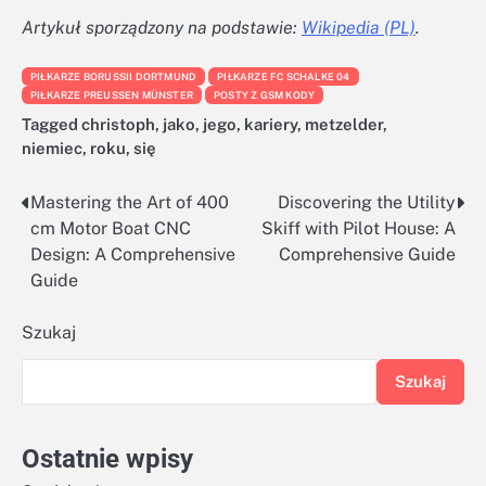
Artykuł sporządzony na podstawie:
Wikipedia (PL)
.
PIŁKARZE BORUSSII DORTMUND
PIŁKARZE FC SCHALKE 04
PIŁKARZE PREUSSEN MÜNSTER
POSTY Z GSM KODY
Tagged
christoph
,
jako
,
jego
,
kariery
,
metzelder
,
niemiec
,
roku
,
się
Mastering the Art of 400
Discovering the Utility
Nawigacja
cm Motor Boat CNC
Skiff with Pilot House: A
wpisu
Design: A Comprehensive
Comprehensive Guide
Guide
Szukaj
Szukaj
Ostatnie wpisy