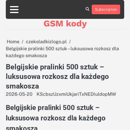
Skip
aluminumboatplans.com
aluminumboatplans.com
to
Subscription
Strona
Strona
Blog
Blog
Kategorie
Kategorie
Kontakt
Kontakt
czekoladkizlogo.pl
czekoladkizlogo.pl
content
główna
główna
GSM kody
dobra-
dobra-
dieta.pl
dieta.pl
opakowania-
opakowania-
reklamowe.pl
reklamowe.pl
Home
czekoladkizlogo.pl
plywoodboatplans.com
plywoodboatplans.com
Belgijskie pralinki 500 sztuk – luksusowa rozkosz dla
Strony
Strony
każdego smakosza
ujednoznaczniające
ujednoznaczniające
Belgijskie pralinki 500 sztuk –
luksusowa rozkosz dla każdego
smakosza
2026-05-20
KScbszUzxmiUkjariTxNEDIuldopMW
Belgijskie pralinki 500 sztuk –
luksusowa rozkosz dla każdego
smakosza