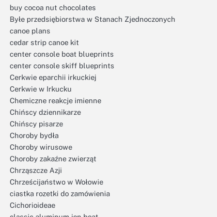
buy cocoa nut chocolates
Byłe przedsiębiorstwa w Stanach Zjednoczonych
canoe plans
cedar strip canoe kit
center console boat blueprints
center console skiff blueprints
Cerkwie eparchii irkuckiej
Cerkwie w Irkucku
Chemiczne reakcje imienne
Chińscy dziennikarze
Chińscy pisarze
Choroby bydła
Choroby wirusowe
Choroby zakaźne zwierząt
Chrząszcze Azji
Chrześcijaństwo w Wołowie
ciastka rozetki do zamówienia
Cichorioideae
classic aluminum jon boat