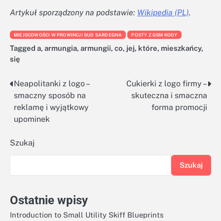
Artykuł sporządzony na podstawie:
Wikipedia (PL)
.
MIEJSCOWOŚCI W PROWINCJI SUD SARDEGNA
POSTY Z GSM KODY
Tagged
a
,
armungia
,
armungii
,
co
,
jej
,
które
,
mieszkańcy
,
się
Neapolitanki z logo –
Cukierki z logo firmy –
Nawigacja
smaczny sposób na
skuteczna i smaczna
wpisu
reklamę i wyjątkowy
forma promocji
upominek
Szukaj
Szukaj
Ostatnie wpisy
Introduction to Small Utility Skiff Blueprints