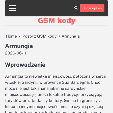
Skip
aluminumboatplans.com
aluminumboatplans.com
to
Subscription
Strona
Strona
Blog
Blog
Kategorie
Kategorie
Kontakt
Kontakt
czekoladkizlogo.pl
czekoladkizlogo.pl
content
główna
główna
GSM kody
dobra-
dobra-
dieta.pl
dieta.pl
opakowania-
opakowania-
reklamowe.pl
reklamowe.pl
Home
Posty z GSM kody
Armungia
plywoodboatplans.com
plywoodboatplans.com
Armungia
Strony
Strony
ujednoznaczniające
ujednoznaczniające
2026-06-11
Wprowadzenie
Armungia to niewielka miejscowość położona w sercu
włoskiej Sardynii, w prowincji Sud Sardegna. Choć
może nie jest tak znana jak inne sardyńskie
miejscowości, jej urok i lokalne tradycje przyciągają
turystów oraz badaczy kultury. Gmina ta graniczy z
kilkoma innymi miejscowościami, co czyni ją częścią
bogatego krajobrazu kulturowego i przyrodniczego