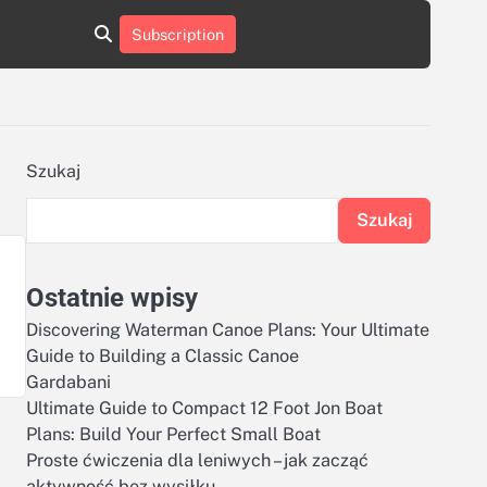
aluminumboatplans.com
aluminumboatplans.com
Subscription
rie
Kategorie
Kontakt
Kontakt
czekoladkizlogo.pl
czekoladkizlogo.pl
dobra-
dobra-
dieta.pl
dieta.pl
opakowania-
opakowania-
reklamowe.pl
reklamowe.pl
plywoodboatplans.com
plywoodboatplans.com
Szukaj
Strony
Strony
ujednoznaczniające
ujednoznaczniające
Szukaj
Ostatnie wpisy
Discovering Waterman Canoe Plans: Your Ultimate
Guide to Building a Classic Canoe
Gardabani
Ultimate Guide to Compact 12 Foot Jon Boat
Plans: Build Your Perfect Small Boat
Proste ćwiczenia dla leniwych – jak zacząć
aktywność bez wysiłku