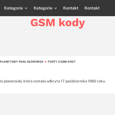
Kategorie
Kategorie
Kontakt
Kontakt
Strona
Strona
Blog
Blog
Katego
główna
główna
GSM kody
PLANETOIDY PASA GŁÓWNEGO
POSTY Z GSM KODY
o planetoida, która została odkryta 17 października 1960 roku.