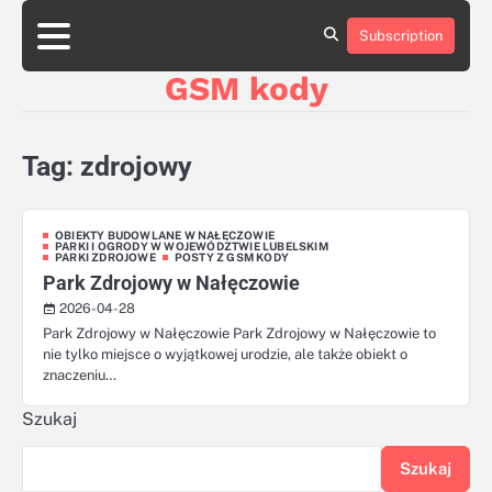
Skip
aluminumboatplans.com
aluminumboatplans.com
to
Subscription
Strona
Strona
Blog
Blog
Kategorie
Kategorie
Kontakt
Kontakt
czekoladkizlogo.pl
czekoladkizlogo.pl
content
główna
główna
GSM kody
dobra-
dobra-
dieta.pl
dieta.pl
opakowania-
opakowania-
reklamowe.pl
reklamowe.pl
Tag:
zdrojowy
plywoodboatplans.com
plywoodboatplans.com
Strony
Strony
ujednoznaczniające
ujednoznaczniające
OBIEKTY BUDOWLANE W NAŁĘCZOWIE
PARKI I OGRODY W WOJEWÓDZTWIE LUBELSKIM
PARKI ZDROJOWE
POSTY Z GSM KODY
Park Zdrojowy w Nałęczowie
2026-04-28
Park Zdrojowy w Nałęczowie Park Zdrojowy w Nałęczowie to
nie tylko miejsce o wyjątkowej urodzie, ale także obiekt o
znaczeniu…
Szukaj
Szukaj