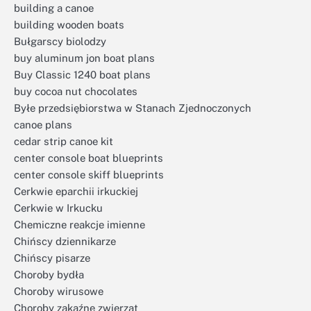
building a canoe
building wooden boats
Bułgarscy biolodzy
buy aluminum jon boat plans
Buy Classic 1240 boat plans
buy cocoa nut chocolates
Byłe przedsiębiorstwa w Stanach Zjednoczonych
canoe plans
cedar strip canoe kit
center console boat blueprints
center console skiff blueprints
Cerkwie eparchii irkuckiej
Cerkwie w Irkucku
Chemiczne reakcje imienne
Chińscy dziennikarze
Chińscy pisarze
Choroby bydła
Choroby wirusowe
Choroby zakaźne zwierząt