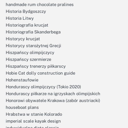
handmade rum chocolate pralines
Historia Bydgoszczy
Historia Litwy
Historiografia krucjat
Historiografia Skanderbega
Historycy krucjat
Historycy starożytnej Grecji
Hiszpańscy olimpijczycy
Hiszpańscy szermierze
Hiszpańscy trenerzy piłkarscy
Hobie Cat dolly construction guide
Hohenstaufowie
Hondurascy olimpijczycy (Tokio 2020)
Hondurascy piłkarze na igrzyskach olimpijskich
Honorowi obywatele Krakowa (zabór austriacki)
houseboat plans
Hrabstwa w stanie Kolorado
imperial scale kayak design
indywidualna dieta classic