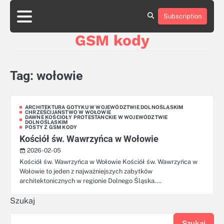
Skip
aluminumboatplans.com
aluminumboatplans.com
to
Subscription
Strona
Strona
Blog
Blog
Kategorie
Kategorie
Kontakt
Kontakt
czekoladkizlogo.pl
czekoladkizlogo.pl
content
główna
główna
GSM kody
dobra-
dobra-
dieta.pl
dieta.pl
opakowania-
opakowania-
reklamowe.pl
reklamowe.pl
Tag:
wołowie
plywoodboatplans.com
plywoodboatplans.com
Strony
Strony
ujednoznaczniające
ujednoznaczniające
ARCHITEKTURA GOTYKU W WOJEWÓDZTWIE DOLNOŚLĄSKIM
CHRZEŚCIJAŃSTWO W WOŁOWIE
DAWNE KOŚCIOŁY PROTESTANCKIE W WOJEWÓDZTWIE
DOLNOŚLĄSKIM
POSTY Z GSM KODY
Kościół św. Wawrzyńca w Wołowie
2026-02-05
Kościół św. Wawrzyńca w Wołowie Kościół św. Wawrzyńca w
Wołowie to jeden z najważniejszych zabytków
architektonicznych w regionie Dolnego Śląska.…
Szukaj
Szukaj