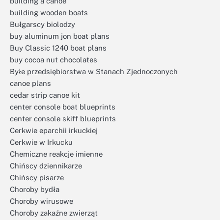
building a canoe
building wooden boats
Bułgarscy biolodzy
buy aluminum jon boat plans
Buy Classic 1240 boat plans
buy cocoa nut chocolates
Byłe przedsiębiorstwa w Stanach Zjednoczonych
canoe plans
cedar strip canoe kit
center console boat blueprints
center console skiff blueprints
Cerkwie eparchii irkuckiej
Cerkwie w Irkucku
Chemiczne reakcje imienne
Chińscy dziennikarze
Chińscy pisarze
Choroby bydła
Choroby wirusowe
Choroby zakaźne zwierząt