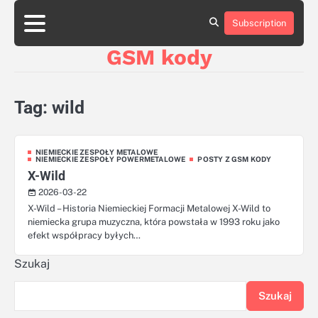
Skip
aluminumboatplans.com
aluminumboatplans.com
to
Subscription
Strona
Strona
Blog
Blog
Kategorie
Kategorie
Kontakt
Kontakt
czekoladkizlogo.pl
czekoladkizlogo.pl
content
główna
główna
GSM kody
dobra-
dobra-
dieta.pl
dieta.pl
opakowania-
opakowania-
reklamowe.pl
reklamowe.pl
Tag:
wild
plywoodboatplans.com
plywoodboatplans.com
Strony
Strony
ujednoznaczniające
ujednoznaczniające
NIEMIECKIE ZESPOŁY METALOWE
NIEMIECKIE ZESPOŁY POWERMETALOWE
POSTY Z GSM KODY
X-Wild
2026-03-22
X-Wild – Historia Niemieckiej Formacji Metalowej X-Wild to
niemiecka grupa muzyczna, która powstała w 1993 roku jako
efekt współpracy byłych…
Szukaj
Szukaj