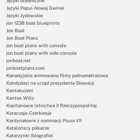
Języki oceaniczne
Języki Papui-Nowej Gwinei
Języki żydowskie
jon 1238 boat blueprints
Jon Boat
Jon Boat Plans
jon boat plans with console
jon boat plans with side console
jonboat.net
jonboatplans.com
Kanadyjskie animowane filmy pełnometrażowe
Kandydaci na urząd prezydenta Słowacji
Kantakuzeni
Kanton Wiltz
Kapitanowie lotnictwa II Rzeczypospolitej
Karaczajo-Czerkiesja
Kardynałowie z nominacji Piusa VII
Katalońscy piłkarze
Katarzynki (biografie)