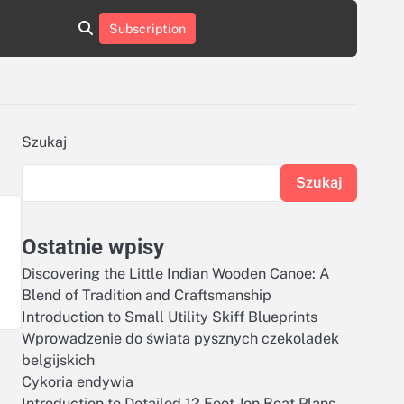
aluminumboatplans.com
aluminumboatplans.com
Subscription
rie
Kategorie
Kontakt
Kontakt
czekoladkizlogo.pl
czekoladkizlogo.pl
dobra-
dobra-
dieta.pl
dieta.pl
opakowania-
opakowania-
reklamowe.pl
reklamowe.pl
plywoodboatplans.com
plywoodboatplans.com
Szukaj
Strony
Strony
ujednoznaczniające
ujednoznaczniające
Szukaj
Ostatnie wpisy
Discovering the Little Indian Wooden Canoe: A
Blend of Tradition and Craftsmanship
Introduction to Small Utility Skiff Blueprints
Wprowadzenie do świata pysznych czekoladek
belgijskich
Cykoria endywia
Introduction to Detailed 12 Foot Jon Boat Plans