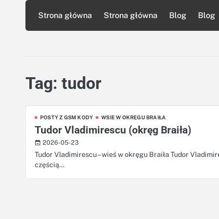
Skip
Strona główna
Strona główna
Blog
Blog
to
content
Tag:
tudor
POSTY Z GSM KODY
WSIE W OKRĘGU BRAIŁA
Tudor Vladimirescu (okręg Braiła)
2026-05-23
Tudor Vladimirescu – wieś w okręgu Braiła Tudor Vladimir
częścią…