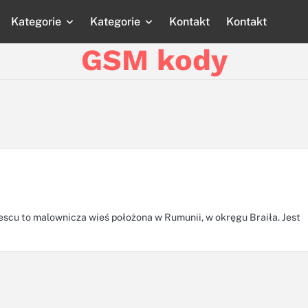
Kategorie
Kategorie
Kontakt
Kontakt
Strona
Strona
Blog
Blog
Katego
główna
główna
GSM kody
escu to malownicza wieś położona w Rumunii, w okręgu Braiła. Jest