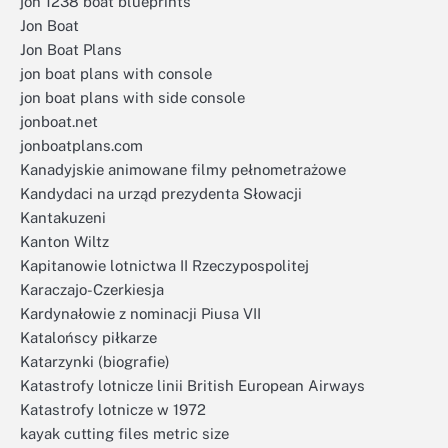
jon 1238 boat blueprints
Jon Boat
Jon Boat Plans
jon boat plans with console
jon boat plans with side console
jonboat.net
jonboatplans.com
Kanadyjskie animowane filmy pełnometrażowe
Kandydaci na urząd prezydenta Słowacji
Kantakuzeni
Kanton Wiltz
Kapitanowie lotnictwa II Rzeczypospolitej
Karaczajo-Czerkiesja
Kardynałowie z nominacji Piusa VII
Katalońscy piłkarze
Katarzynki (biografie)
Katastrofy lotnicze linii British European Airways
Katastrofy lotnicze w 1972
kayak cutting files metric size