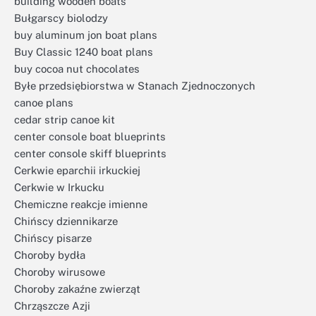
building wooden boats
Bułgarscy biolodzy
buy aluminum jon boat plans
Buy Classic 1240 boat plans
buy cocoa nut chocolates
Byłe przedsiębiorstwa w Stanach Zjednoczonych
canoe plans
cedar strip canoe kit
center console boat blueprints
center console skiff blueprints
Cerkwie eparchii irkuckiej
Cerkwie w Irkucku
Chemiczne reakcje imienne
Chińscy dziennikarze
Chińscy pisarze
Choroby bydła
Choroby wirusowe
Choroby zakaźne zwierząt
Chrząszcze Azji