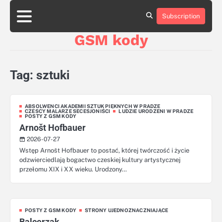
Skip
aluminumboatplans.com
aluminumboatplans.com
to
Subscription
Strona
Strona
Blog
Blog
Kategorie
Kategorie
Kontakt
Kontakt
czekoladkizlogo.pl
czekoladkizlogo.pl
content
główna
główna
GSM kody
dobra-
dobra-
dieta.pl
dieta.pl
opakowania-
opakowania-
reklamowe.pl
reklamowe.pl
Tag:
sztuki
plywoodboatplans.com
plywoodboatplans.com
Strony
Strony
ujednoznaczniające
ujednoznaczniające
ABSOLWENCI AKADEMII SZTUK PIĘKNYCH W PRADZE
CZESCY MALARZE SECESJONIŚCI
LUDZIE URODZENI W PRADZE
POSTY Z GSM KODY
Arnošt Hofbauer
2026-07-27
Wstęp Arnošt Hofbauer to postać, której twórczość i życie
odzwierciedlają bogactwo czeskiej kultury artystycznej
przełomu XIX i XX wieku. Urodzony…
POSTY Z GSM KODY
STRONY UJEDNOZNACZNIAJĄCE
Balcerzak