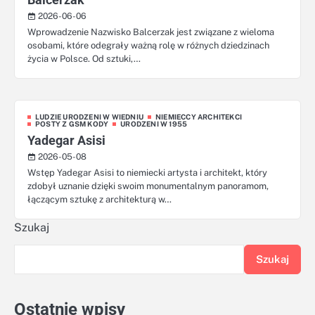
2026-06-06
Wprowadzenie Nazwisko Balcerzak jest związane z wieloma
osobami, które odegrały ważną rolę w różnych dziedzinach
życia w Polsce. Od sztuki,…
LUDZIE URODZENI W WIEDNIU
NIEMIECCY ARCHITEKCI
POSTY Z GSM KODY
URODZENI W 1955
Yadegar Asisi
2026-05-08
Wstęp Yadegar Asisi to niemiecki artysta i architekt, który
zdobył uznanie dzięki swoim monumentalnym panoramom,
łączącym sztukę z architekturą w…
Szukaj
Szukaj
Ostatnie wpisy