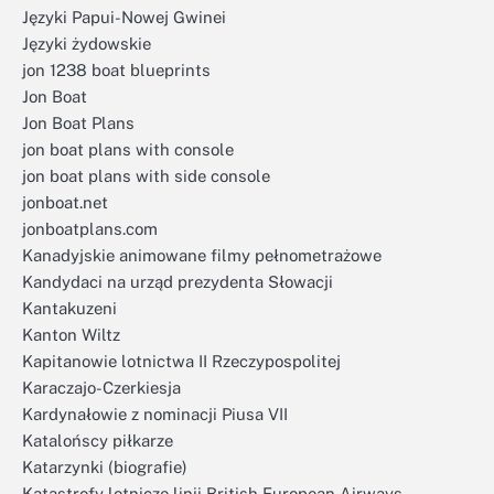
Języki Papui-Nowej Gwinei
Języki żydowskie
jon 1238 boat blueprints
Jon Boat
Jon Boat Plans
jon boat plans with console
jon boat plans with side console
jonboat.net
jonboatplans.com
Kanadyjskie animowane filmy pełnometrażowe
Kandydaci na urząd prezydenta Słowacji
Kantakuzeni
Kanton Wiltz
Kapitanowie lotnictwa II Rzeczypospolitej
Karaczajo-Czerkiesja
Kardynałowie z nominacji Piusa VII
Katalońscy piłkarze
Katarzynki (biografie)
Katastrofy lotnicze linii British European Airways