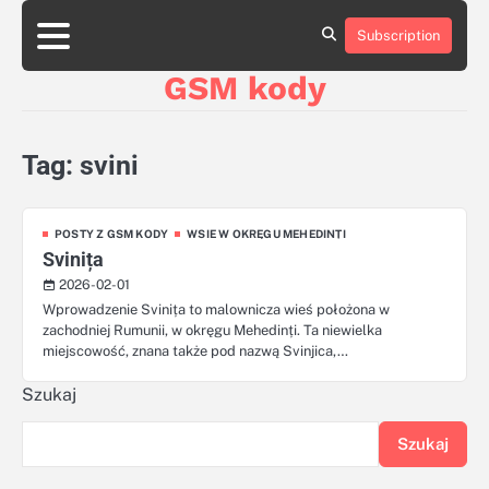
Skip
aluminumboatplans.com
aluminumboatplans.com
to
Subscription
Strona
Strona
Blog
Blog
Kategorie
Kategorie
Kontakt
Kontakt
czekoladkizlogo.pl
czekoladkizlogo.pl
content
główna
główna
GSM kody
dobra-
dobra-
dieta.pl
dieta.pl
opakowania-
opakowania-
reklamowe.pl
reklamowe.pl
Tag:
svini
plywoodboatplans.com
plywoodboatplans.com
Strony
Strony
ujednoznaczniające
ujednoznaczniające
POSTY Z GSM KODY
WSIE W OKRĘGU MEHEDINȚI
Svinița
2026-02-01
Wprowadzenie Svinița to malownicza wieś położona w
zachodniej Rumunii, w okręgu Mehedinți. Ta niewielka
miejscowość, znana także pod nazwą Svinjica,…
Szukaj
Szukaj