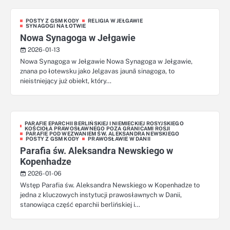
POSTY Z GSM KODY
RELIGIA W JEŁGAWIE
SYNAGOGI NA ŁOTWIE
Nowa Synagoga w Jełgawie
2026-01-13
Nowa Synagoga w Jełgawie Nowa Synagoga w Jełgawie,
znana po łotewsku jako Jelgavas jaunā sinagoga, to
nieistniejący już obiekt, który…
PARAFIE EPARCHII BERLIŃSKIEJ I NIEMIECKIEJ ROSYJSKIEGO
KOŚCIOŁA PRAWOSŁAWNEGO POZA GRANICAMI ROSJI
PARAFIE POD WEZWANIEM ŚW. ALEKSANDRA NEWSKIEGO
POSTY Z GSM KODY
PRAWOSŁAWIE W DANII
Parafia św. Aleksandra Newskiego w
Kopenhadze
2026-01-06
Wstęp Parafia św. Aleksandra Newskiego w Kopenhadze to
jedna z kluczowych instytucji prawosławnych w Danii,
stanowiąca część eparchii berlińskiej i…