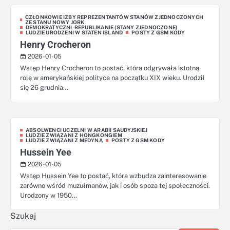
CZŁONKOWIE IZBY REPREZENTANTÓW STANÓW ZJEDNOCZONYCH
ZE STANU NOWY JORK
DEMOKRATYCZNI-REPUBLIKANIE (STANY ZJEDNOCZONE)
LUDZIE URODZENI W STATEN ISLAND
POSTY Z GSM KODY
Henry Crocheron
2026-01-05
Wstęp Henry Crocheron to postać, która odgrywała istotną
rolę w amerykańskiej polityce na początku XIX wieku. Urodził
się 26 grudnia…
ABSOLWENCI UCZELNI W ARABII SAUDYJSKIEJ
LUDZIE ZWIĄZANI Z HONGKONGIEM
LUDZIE ZWIĄZANI Z MEDYNĄ
POSTY Z GSM KODY
Hussein Yee
2026-01-05
Wstęp Hussein Yee to postać, która wzbudza zainteresowanie
zarówno wśród muzułmanów, jak i osób spoza tej społeczności.
Urodzony w 1950…
Szukaj