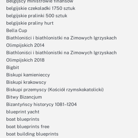
Belgijscy ministrowie finansów
belgijskie czekoladki 1750 sztuk
belgijskie pralinki 500 sztuk
belgijskie praliny hurt
Bella Cup
Biathloniści i biathlonistki na Zimowych Igrzyskach
Olimpijskich 2014
Biathloniści i biathlonistki na Zimowych Igrzyskach
Olimpijskich 2018
Bigbit
Biskupi kamienieccy
Biskupi krakowscy
Biskupi przemyscy (Kościół rzymskokatolicki)
Bitwy Bizancjum
Bizantyńscy historycy 1081–1204
blueprint yacht
boat blueprints
boat blueprints free
boat building blueprints