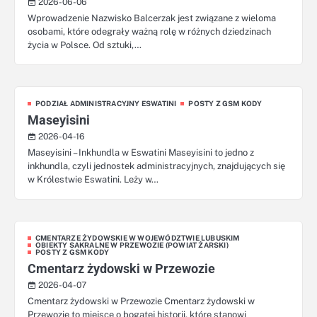
2026-06-06
Wprowadzenie Nazwisko Balcerzak jest związane z wieloma
osobami, które odegrały ważną rolę w różnych dziedzinach
życia w Polsce. Od sztuki,…
PODZIAŁ ADMINISTRACYJNY ESWATINI
POSTY Z GSM KODY
Maseyisini
2026-04-16
Maseyisini – Inkhundla w Eswatini Maseyisini to jedno z
inkhundla, czyli jednostek administracyjnych, znajdujących się
w Królestwie Eswatini. Leży w…
CMENTARZE ŻYDOWSKIE W WOJEWÓDZTWIE LUBUSKIM
OBIEKTY SAKRALNE W PRZEWOZIE (POWIAT ŻARSKI)
POSTY Z GSM KODY
Cmentarz żydowski w Przewozie
2026-04-07
Cmentarz żydowski w Przewozie Cmentarz żydowski w
Przewozie to miejsce o bogatej historii, które stanowi