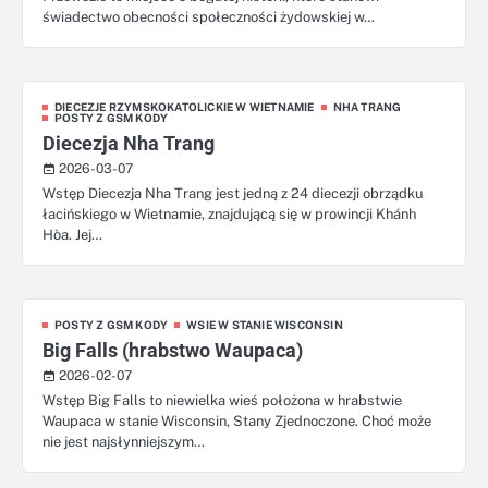
świadectwo obecności społeczności żydowskiej w…
DIECEZJE RZYMSKOKATOLICKIE W WIETNAMIE
NHA TRANG
POSTY Z GSM KODY
Diecezja Nha Trang
2026-03-07
Wstęp Diecezja Nha Trang jest jedną z 24 diecezji obrządku
łacińskiego w Wietnamie, znajdującą się w prowincji Khánh
Hòa. Jej…
POSTY Z GSM KODY
WSIE W STANIE WISCONSIN
Big Falls (hrabstwo Waupaca)
2026-02-07
Wstęp Big Falls to niewielka wieś położona w hrabstwie
Waupaca w stanie Wisconsin, Stany Zjednoczone. Choć może
nie jest najsłynniejszym…