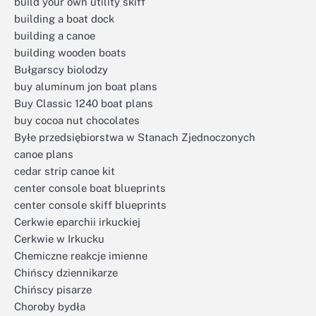
build your own utility skiff
building a boat dock
building a canoe
building wooden boats
Bułgarscy biolodzy
buy aluminum jon boat plans
Buy Classic 1240 boat plans
buy cocoa nut chocolates
Byłe przedsiębiorstwa w Stanach Zjednoczonych
canoe plans
cedar strip canoe kit
center console boat blueprints
center console skiff blueprints
Cerkwie eparchii irkuckiej
Cerkwie w Irkucku
Chemiczne reakcje imienne
Chińscy dziennikarze
Chińscy pisarze
Choroby bydła