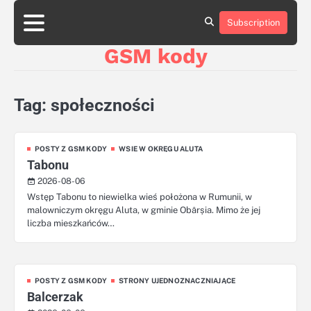
Skip
aluminumboatplans.com
aluminumboatplans.com
to
Subscription
Strona
Strona
Blog
Blog
Kategorie
Kategorie
Kontakt
Kontakt
czekoladkizlogo.pl
czekoladkizlogo.pl
content
główna
główna
GSM kody
dobra-
dobra-
dieta.pl
dieta.pl
opakowania-
opakowania-
reklamowe.pl
reklamowe.pl
Tag:
społeczności
plywoodboatplans.com
plywoodboatplans.com
Strony
Strony
ujednoznaczniające
ujednoznaczniające
POSTY Z GSM KODY
WSIE W OKRĘGU ALUTA
Tabonu
2026-08-06
Wstęp Tabonu to niewielka wieś położona w Rumunii, w
malowniczym okręgu Aluta, w gminie Obârșia. Mimo że jej
liczba mieszkańców…
POSTY Z GSM KODY
STRONY UJEDNOZNACZNIAJĄCE
Balcerzak