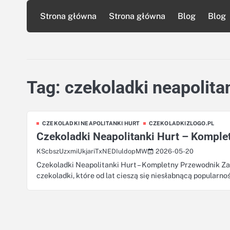
Skip
Strona główna
Strona główna
Blog
Blog
to
content
Tag:
czekoladki neapolitan
CZEKOLADKI NEAPOLITANKI HURT
CZEKOLADKIZLOGO.PL
Czekoladki Neapolitanki Hurt – Kompl
2026-05-20
KScbszUzxmiUkjariTxNEDIuldopMW
Czekoladki Neapolitanki Hurt – Kompletny Przewodnik Za
czekoladki, które od lat cieszą się niesłabnącą popularno