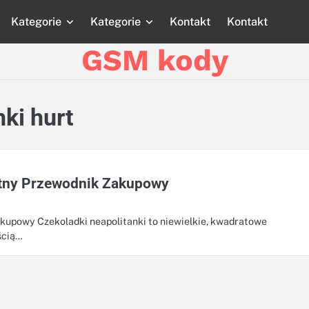
Kategorie
Kategorie
Kontakt
Kontakt
Strona
Strona
Blog
Blog
Katego
główna
główna
GSM kody
ki hurt
etny Przewodnik Zakupowy
kupowy Czekoladki neapolitanki to niewielkie, kwadratowe
ścią…