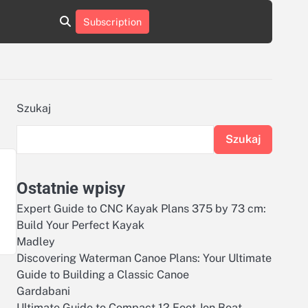
aluminumboatplans.com
aluminumboatplans.com
Subscription
rie
Kategorie
Kontakt
Kontakt
czekoladkizlogo.pl
czekoladkizlogo.pl
dobra-
dobra-
dieta.pl
dieta.pl
opakowania-
opakowania-
reklamowe.pl
reklamowe.pl
plywoodboatplans.com
plywoodboatplans.com
Szukaj
Strony
Strony
ujednoznaczniające
ujednoznaczniające
Szukaj
Ostatnie wpisy
Expert Guide to CNC Kayak Plans 375 by 73 cm:
Build Your Perfect Kayak
Madley
Discovering Waterman Canoe Plans: Your Ultimate
Guide to Building a Classic Canoe
Gardabani
Ultimate Guide to Compact 12 Foot Jon Boat