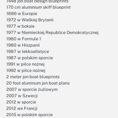
1448 jon boat design blueprints
170 cm aluminium skiff blueprint
1886 w Europie
1972 w Wielkiej Brytanii
1977 w boksie
1977 w Niemieckiej Republice Demokratycznej
1980 w Formule 1
1980 w Hiszpanii
1987 w lekkoatletyce
1987 w polskim sporcie
1991 w piłce nożnej
1992 w piłce nożnej
2 meter jon boat blueprints
20 foot aluminum jon boat plans
2007 w sporcie żużlowym
2007 w Szwecji
2012 w sporcie
2012 we Francji
2015 w polskim sporcie