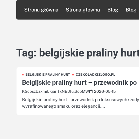
Skip
Strona główna
Strona główna
Blog
Blog
to
content
Tag:
belgijskie praliny hur
BELGIJSKIE PRALINY HURT
CZEKOLADKIZLOGO.PL
Belgijskie praliny hurt – przewodnik p
2026-05-15
KScbszUzxmiUkjariTxNEDIuldopMW
Belgijskie praliny hurt – przewodnik po luksusowych słody
wyrafinowanego smaku oraz elegancji,…