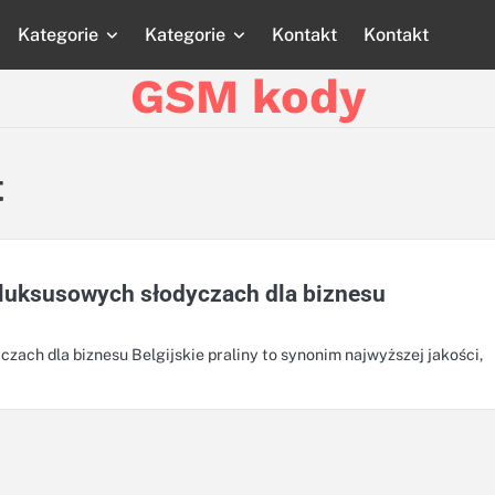
Kategorie
Kategorie
Kontakt
Kontakt
Strona
Strona
Blog
Blog
Katego
główna
główna
GSM kody
t
o luksusowych słodyczach dla biznesu
czach dla biznesu Belgijskie praliny to synonim najwyższej jakości,