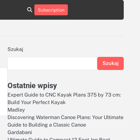
aluminumboatplans.com
aluminumboatplans.com
Subscription
rie
Kategorie
Kontakt
Kontakt
czekoladkizlogo.pl
czekoladkizlogo.pl
dobra-
dobra-
dieta.pl
dieta.pl
opakowania-
opakowania-
reklamowe.pl
reklamowe.pl
plywoodboatplans.com
plywoodboatplans.com
Szukaj
Strony
Strony
ujednoznaczniające
ujednoznaczniające
Szukaj
Ostatnie wpisy
Expert Guide to CNC Kayak Plans 375 by 73 cm:
Build Your Perfect Kayak
Madley
Discovering Waterman Canoe Plans: Your Ultimate
Guide to Building a Classic Canoe
Gardabani
Ultimate Guide to Compact 12 Foot Jon Boat