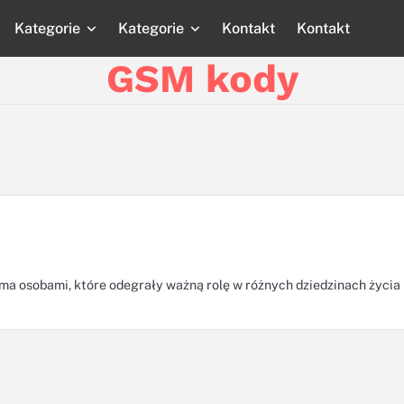
Kategorie
Kategorie
Kontakt
Kontakt
Strona
Strona
Blog
Blog
Katego
główna
główna
GSM kody
a osobami, które odegrały ważną rolę w różnych dziedzinach życia