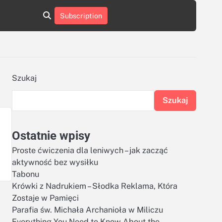
aluminumboatplans.com
aluminumboatplans.com
Subscription
rie
Kategorie
Kontakt
Kontakt
czekoladkizlogo.pl
czekoladkizlogo.pl
dobra-
dobra-
dieta.pl
dieta.pl
opakowania-
opakowania-
reklamowe.pl
reklamowe.pl
plywoodboatplans.com
plywoodboatplans.com
Szukaj
Strony
Strony
ujednoznaczniające
ujednoznaczniające
Szukaj
Ostatnie wpisy
Proste ćwiczenia dla leniwych – jak zacząć
aktywność bez wysiłku
Tabonu
Krówki z Nadrukiem – Słodka Reklama, Która
Zostaje w Pamięci
Parafia św. Michała Archanioła w Miliczu
Everything You Need to Know About the