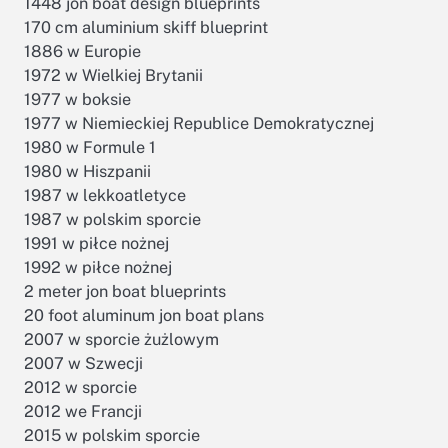
1448 jon boat design blueprints
170 cm aluminium skiff blueprint
1886 w Europie
1972 w Wielkiej Brytanii
1977 w boksie
1977 w Niemieckiej Republice Demokratycznej
1980 w Formule 1
1980 w Hiszpanii
1987 w lekkoatletyce
1987 w polskim sporcie
1991 w piłce nożnej
1992 w piłce nożnej
2 meter jon boat blueprints
20 foot aluminum jon boat plans
2007 w sporcie żużlowym
2007 w Szwecji
2012 w sporcie
2012 we Francji
2015 w polskim sporcie