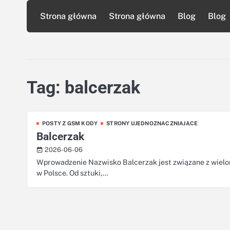
Skip
Strona główna
Strona główna
Blog
Blog
to
content
Tag:
balcerzak
POSTY Z GSM KODY
STRONY UJEDNOZNACZNIAJĄCE
Balcerzak
2026-06-06
Wprowadzenie Nazwisko Balcerzak jest związane z wielom
w Polsce. Od sztuki,…