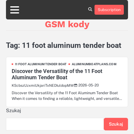
Skip
aluminumboatplans.com
to
Subscription
Strona
Blog
Kategorie
Kontakt
czekoladkizlogo.pl
content
główna
GSM kody
dobra-
dieta.pl
opakowania-
reklamowe.pl
Tag:
11 foot aluminum tender boat
plywoodboatplans.com
boatplans.eu
11 FOOT ALUMINUM TENDER BOAT
ALUMINUMBOATPLANS.COM
Discover the Versatility of the 11 Foot
Aluminum Tender Boat
2026-05-20
KScbszUzxmiUkjariTxNEDIuldopMW
Discover the Versatility of the 11 Foot Aluminum Tender Boat
When it comes to finding a reliable, lightweight, and versatile…
Szukaj
Szukaj