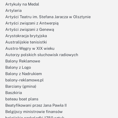
Artykuły na Medal
Artyleria
Artyści Teatru im. Stefana Jaracza w Olsztynie
Artyści związani z Antwerpią
Artyści związani z Genewą
Arystokracja brytyjska
Australijskie tenisistki
Austro-Węgry w XIX wieku
Autorzy polskich słuchowisk radiowych
Balony Reklamowe
Balony z Logo
Balony z Nadrukiem
balony-reklamowe.pl
Barciany (gmina)
Baszkiria
bateau boat plans
Beatyfikowani przez Jana Pawła II
Belgijscy ministrowie finansów
belgijskie czekoladki 1750 sztuk