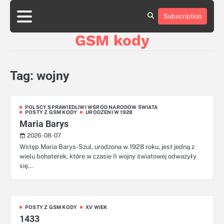
Skip
aluminumboatplans.com
to
Subscription
Strona
Blog
Kategorie
Kontakt
czekoladkizlogo.pl
content
główna
GSM kody
dobra-
dieta.pl
opakowania-
reklamowe.pl
Tag:
wojny
plywoodboatplans.com
boatplans.eu
POLSCY SPRAWIEDLIWI WŚRÓD NARODÓW ŚWIATA
POSTY Z GSM KODY
URODZENI W 1928
Maria Barys
2026-08-07
Wstęp Maria Barys-Szul, urodzona w 1928 roku, jest jedną z
wielu bohaterek, które w czasie II wojny światowej odważyły
się…
POSTY Z GSM KODY
XV WIEK
1433