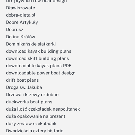
DIY plywood row boat design
Dławiszowate
dobra-dieta.pl
Dobre Artykuły
Dobrusz
Dolina Królów
Dominikańskie siatkarki
download kayak building plans
download skiff building plans
downloadable kayak plans PDF
downloadable power boat design
drift boat plans
Droga św. Jakuba
Drzewa i krzewy ozdobne
duckworks boat plans
duża ilość czekoladek neapolitanek
duże opakowanie na prezent
duży zestaw czekoladek
Dwadzieścia cztery historie