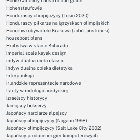
Hobie Cat dolly construction guide
Hohenstaufowie
Hondurascy olimpijczycy (Tokio 2020)
Hondurascy piłkarze na igrzyskach olimpijskich
Honorowi obywatele Krakowa (zabór austriacki)
houseboat plans
Hrabstwa w stanie Kolorado
imperial scale kayak design
indywidualna dieta classic
indywidualna opieka dietetyka
Interpunkcja
Irlandzkie reprezentacje narodowe
Istoty w mitologii nordyckiej
Izraelscy historycy
Jamajscy bokserzy
Japońscy narciarze alpejscy
Japońscy olimpijczycy (Nagano 1998)
Japońscy olimpijczycy (Salt Lake City 2002)
Japońscy producenci gier komputerowych