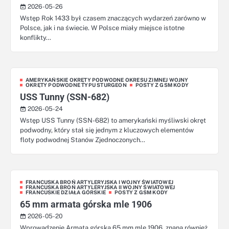
2026-05-26
Wstęp Rok 1433 był czasem znaczących wydarzeń zarówno w
Polsce, jak i na świecie. W Polsce miały miejsce istotne
konflikty…
AMERYKAŃSKIE OKRĘTY PODWODNE OKRESU ZIMNEJ WOJNY
OKRĘTY PODWODNE TYPU STURGEON
POSTY Z GSM KODY
USS Tunny (SSN-682)
2026-05-24
Wstęp USS Tunny (SSN-682) to amerykański myśliwski okręt
podwodny, który stał się jednym z kluczowych elementów
floty podwodnej Stanów Zjednoczonych…
FRANCUSKA BROŃ ARTYLERYJSKA I WOJNY ŚWIATOWEJ
FRANCUSKA BROŃ ARTYLERYJSKA II WOJNY ŚWIATOWEJ
FRANCUSKIE DZIAŁA GÓRSKIE
POSTY Z GSM KODY
65 mm armata górska mle 1906
2026-05-20
Wprowadzenie Armata górska 65 mm mle 1906, znana również