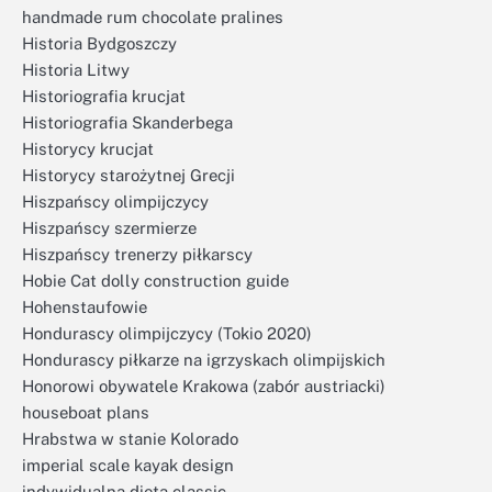
handmade rum chocolate pralines
Historia Bydgoszczy
Historia Litwy
Historiografia krucjat
Historiografia Skanderbega
Historycy krucjat
Historycy starożytnej Grecji
Hiszpańscy olimpijczycy
Hiszpańscy szermierze
Hiszpańscy trenerzy piłkarscy
Hobie Cat dolly construction guide
Hohenstaufowie
Hondurascy olimpijczycy (Tokio 2020)
Hondurascy piłkarze na igrzyskach olimpijskich
Honorowi obywatele Krakowa (zabór austriacki)
houseboat plans
Hrabstwa w stanie Kolorado
imperial scale kayak design
indywidualna dieta classic