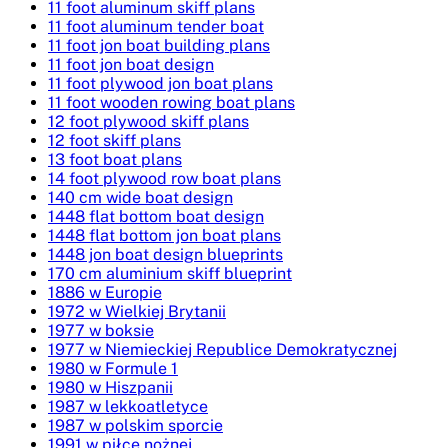
11 foot aluminum skiff plans
11 foot aluminum tender boat
11 foot jon boat building plans
11 foot jon boat design
11 foot plywood jon boat plans
11 foot wooden rowing boat plans
12 foot plywood skiff plans
12 foot skiff plans
13 foot boat plans
14 foot plywood row boat plans
140 cm wide boat design
1448 flat bottom boat design
1448 flat bottom jon boat plans
1448 jon boat design blueprints
170 cm aluminium skiff blueprint
1886 w Europie
1972 w Wielkiej Brytanii
1977 w boksie
1977 w Niemieckiej Republice Demokratycznej
1980 w Formule 1
1980 w Hiszpanii
1987 w lekkoatletyce
1987 w polskim sporcie
1991 w piłce nożnej