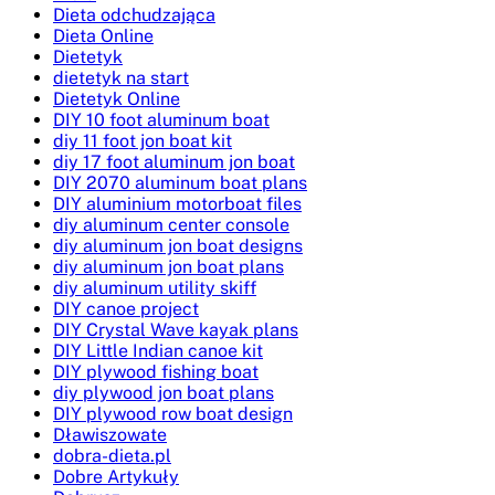
Dieta odchudzająca
Dieta Online
Dietetyk
dietetyk na start
Dietetyk Online
DIY 10 foot aluminum boat
diy 11 foot jon boat kit
diy 17 foot aluminum jon boat
DIY 2070 aluminum boat plans
DIY aluminium motorboat files
diy aluminum center console
diy aluminum jon boat designs
diy aluminum jon boat plans
diy aluminum utility skiff
DIY canoe project
DIY Crystal Wave kayak plans
DIY Little Indian canoe kit
DIY plywood fishing boat
diy plywood jon boat plans
DIY plywood row boat design
Dławiszowate
dobra-dieta.pl
Dobre Artykuły