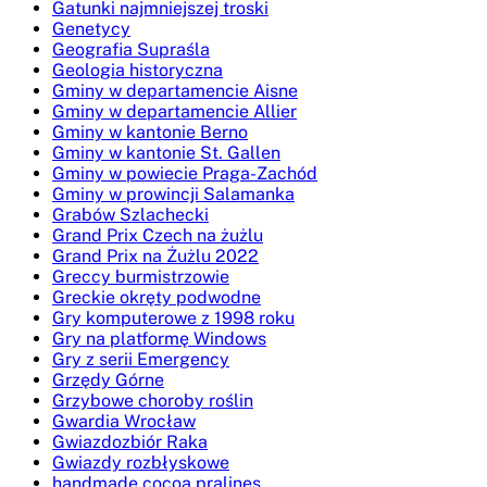
Gatunki najmniejszej troski
Genetycy
Geografia Supraśla
Geologia historyczna
Gminy w departamencie Aisne
Gminy w departamencie Allier
Gminy w kantonie Berno
Gminy w kantonie St. Gallen
Gminy w powiecie Praga-Zachód
Gminy w prowincji Salamanka
Grabów Szlachecki
Grand Prix Czech na żużlu
Grand Prix na Żużlu 2022
Greccy burmistrzowie
Greckie okręty podwodne
Gry komputerowe z 1998 roku
Gry na platformę Windows
Gry z serii Emergency
Grzędy Górne
Grzybowe choroby roślin
Gwardia Wrocław
Gwiazdozbiór Raka
Gwiazdy rozbłyskowe
handmade cocoa pralines