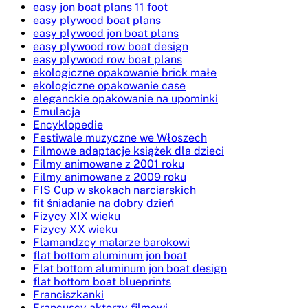
easy jon boat plans 11 foot
easy plywood boat plans
easy plywood jon boat plans
easy plywood row boat design
easy plywood row boat plans
ekologiczne opakowanie brick małe
ekologiczne opakowanie case
eleganckie opakowanie na upominki
Emulacja
Encyklopedie
Festiwale muzyczne we Włoszech
Filmowe adaptacje książek dla dzieci
Filmy animowane z 2001 roku
Filmy animowane z 2009 roku
FIS Cup w skokach narciarskich
fit śniadanie na dobry dzień
Fizycy XIX wieku
Fizycy XX wieku
Flamandzcy malarze barokowi
flat bottom aluminum jon boat
Flat bottom aluminum jon boat design
flat bottom boat blueprints
Franciszkanki
Francuscy aktorzy filmowi