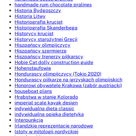
handmade rum chocolate pralines
Historia Bydgoszczy
Historia Litwy
Historiografia krucjat
Historiografia Skanderbega
Historycy krucjat
Historycy starożytnej Grecji
Hiszpańscy olimpijczycy
Hiszpańscy szermierze
Hiszpańscy trenerzy piłkarscy
Hobie Cat dolly construction guide
Hohenstaufowie
Hondurascy olimpijczycy (Tokio 2020)
Hondurascy piłkarze na igrzyskach olimpijskich
Honorowi obywatele Krakowa (zabór austriacki)
houseboat plans
Hrabstwa w stanie Kolorado
imperial scale kayak design
indywidualna dieta classic
indywidualna opieka dietetyka
Interpunkcja
Irlandzkie reprezentacje narodowe
Istoty w mitologii nordyckiej