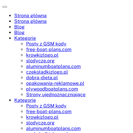
Skip
to
Strona główna
content
Strona główna
Blog
Blog
Kategorie
Posty z GSM kody
free-boat-plans.com
krowkizlogo.pl
slodycze.org
aluminumboatplans.com
czekoladkizlogo.pl
dobra-dieta.pl
opakowania-reklamowe.pl
plywoodboatplans.com
Strony ujednoznaczniające
Kategorie
Posty z GSM kody
free-boat-plans.com
krowkizlogo.pl
slodycze.org
aluminumboatplans.com