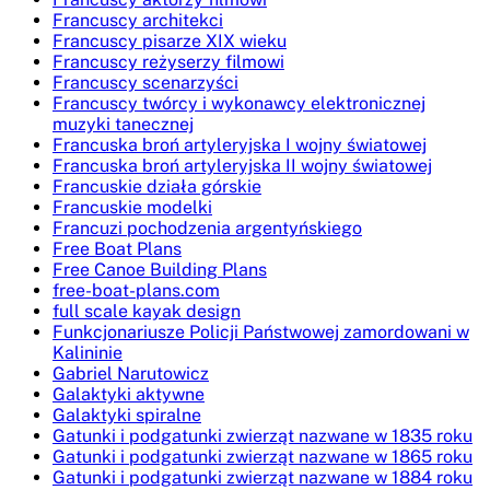
Francuscy architekci
Francuscy pisarze XIX wieku
Francuscy reżyserzy filmowi
Francuscy scenarzyści
Francuscy twórcy i wykonawcy elektronicznej
muzyki tanecznej
Francuska broń artyleryjska I wojny światowej
Francuska broń artyleryjska II wojny światowej
Francuskie działa górskie
Francuskie modelki
Francuzi pochodzenia argentyńskiego
Free Boat Plans
Free Canoe Building Plans
free-boat-plans.com
full scale kayak design
Funkcjonariusze Policji Państwowej zamordowani w
Kalininie
Gabriel Narutowicz
Galaktyki aktywne
Galaktyki spiralne
Gatunki i podgatunki zwierząt nazwane w 1835 roku
Gatunki i podgatunki zwierząt nazwane w 1865 roku
Gatunki i podgatunki zwierząt nazwane w 1884 roku