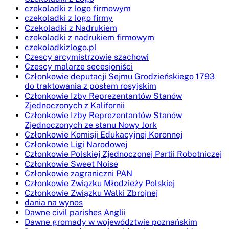
czekoladki z logo firmowym
czekoladki z logo firmy
Czekoladki z Nadrukiem
czekoladki z nadrukiem firmowym
czekoladkizlogo.pl
Czescy arcymistrzowie szachowi
Czescy malarze secesjoniści
Członkowie deputacji Sejmu Grodzieńskiego 1793
do traktowania z posłem rosyjskim
Członkowie Izby Reprezentantów Stanów
Zjednoczonych z Kalifornii
Członkowie Izby Reprezentantów Stanów
Zjednoczonych ze stanu Nowy Jork
Członkowie Komisji Edukacyjnej Koronnej
Członkowie Ligi Narodowej
Członkowie Polskiej Zjednoczonej Partii Robotniczej
Członkowie Sweet Noise
Członkowie zagraniczni PAN
Członkowie Związku Młodzieży Polskiej
Członkowie Związku Walki Zbrojnej
dania na wynos
Dawne civil parishes Anglii
Dawne gromady w województwie poznańskim