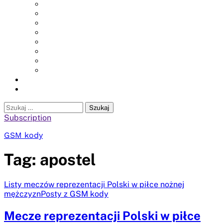
GSM
boat-
krowkizlogo.pl
kody
plans.com
slodycze.org
aluminumboatplans.com
czekoladkizlogo.pl
dobra-
dieta.pl
opakowania-
reklamowe.pl
plywoodboatplans.com
Strony
Kontakt
ujednoznaczniające
Kontakt
Szukaj:
Subscription
GSM kody
Tag:
apostel
Listy meczów reprezentacji Polski w piłce nożnej
mężczyzn
Posty z GSM kody
Mecze reprezentacji Polski w piłce