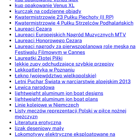
kup opakowanie Venus XL
kurczak na codzienne obiady
Kwatermistrzowie 23 Pułku Piechoty (II RP)
Kwatermistrzowie 4 Pułku Strzelców Podhalańskich
Laureaci Cezara
Laureaci Europejskich Nagród Muzycznych MTV
Laureaci Honorowego Cezara
Laureaci nagrody za pierwszoplanową rolę męską na
Festiwalu Filmowym w Cannes
Laureatki Złotej Piłki
lekkie zupy odchudzające szybkie przepisy
Lekkoatletyka w Poznaniu
Łekno (województwo wielkopolskie)
Letni Puchar Świata w narciarstwie alpejskim 2013
Lewica narodowa
lightweight aluminum jon boat designs
lightweight aluminum jon boat plans
Linie kolejowe w Niemczech
Listy meczów reprezentacji Polski w piłce nożnej
mężczyzn
Literatura erotyczna
lizak deseniowy mały
Lokomotywy elektryczne eksploatowane na