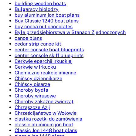
building wooden boats
Bułgarscy biolodzy
buy aluminum jon boat plans
Buy Classic 1240 boat plans
buy cocoa nut chocolates
Byłe przedsiębiorstwa w Stanach Zjednoczonych
canoe plans
cedar strip canoe kit
center console boat blueprints
center console skiff blueprints
Cerkwie eparchii irkuckiej
Cerkwie w Irkucku
Chemiczne reakcje imienne
Chińscy dziennikarze
Chińscy pisarze
Choroby bydła
Choroby wirusowe
Choroby zakaźne zwierząt
Chrząszcze Azji
Chrześcijaństwo w Wołowie
ciastka rozetki do zamówienia
classic aluminum jon boat
Classic Jon 1448 boat plans