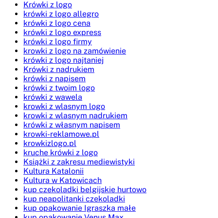
Krówki z logo
krówki z logo allegro
krówki z logo cena
krówki z logo express
krówki z logo firmy
krowki z logo na zamówienie
krówki z logo najtaniej
Krówki z nadrukiem
krówki z napisem
krówki z twoim logo
krówki z wawela
krowki z wlasnym logo
krowki z wlasnym nadrukiem
krówki z własnym napisem
krowki-reklamowe.pl
krowkizlogo.pl
kruche krówki z logo
Książki z zakresu mediewistyki
Kultura Katalonii
Kultura w Katowicach
kup czekoladki belgijskie hurtowo
kup neapolitanki czekoladki
kup opakowanie Igraszka małe
kup opakowanie Venus Max