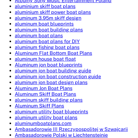
Albumy Sony Music Entertainment Poland
aluminium skiff boat plans
aluminium skiff power boat plans
aluminum 3.95m skiff design
aluminum boat blueprints
aluminum boat building plans
aluminum boat plans
aluminum boat plans for DIY
aluminum fishing boat plans
Aluminum Flat Bottom Boat Plans
aluminum house boat float
Aluminum jon boat blueprints
aluminum jon boat building guide
aluminum jon boat construction guide
aluminum jon boat design plans
Aluminum Jon Boat Plans
Aluminum Skiff Boat Plans
aluminum skiff building plans
Aluminum Skiff Plans
aluminum utility boat blueprints
aluminum utility boat plans
aluminumboatplans.com
Ambasadorowie III Rzeczypospolitej w Szwajcarii
Ambasadorowie Polski w Liechtensteinie