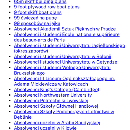
65m skiff building plans
9 foot plywood row boat plans
9 foot skiff boat plans
99 ćwiczeń na pupę
99 sposobów na jajka
Absolwenci Akademii Sztuk Pięknych w Pradze
Absolwenci i studenci École nationale supérieure
des beaux-arts de Paris
Absolwenci i studenci Uniwersytetu Jagiellońskiego
(okres zaborów)
Absolwenci i studenci Uniwersytetu w Bolonii
Absolwenci i studenci Uniwersytetu w Getyndze
Absolwenci i studenci Wolnego Uniwersytetu
Brukselskiego
Absolwenci III Liceum Ogólnokształcącego im.
Adama Mickiewicza w Katowicach
Absolwenci King’s College (Cambridge)
Absolwenci Northwestern University
Absolwenci Politechniki Lwowskiej
Absolwenci Szkoły Głównej Handlowej
Absolwenci Szkoły Podchorążych Lotnictwa w
Dęblinie
Absolwenci uczelni w Arabii Saudyjskiej
Absolwenci uczelni w Kijowie