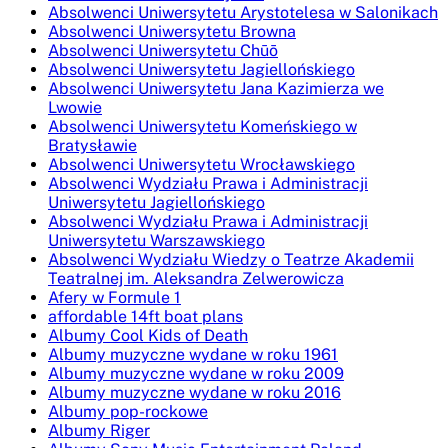
Absolwenci Uniwersytetu Arystotelesa w Salonikach
Absolwenci Uniwersytetu Browna
Absolwenci Uniwersytetu Chūō
Absolwenci Uniwersytetu Jagiellońskiego
Absolwenci Uniwersytetu Jana Kazimierza we
Lwowie
Absolwenci Uniwersytetu Komeńskiego w
Bratysławie
Absolwenci Uniwersytetu Wrocławskiego
Absolwenci Wydziału Prawa i Administracji
Uniwersytetu Jagiellońskiego
Absolwenci Wydziału Prawa i Administracji
Uniwersytetu Warszawskiego
Absolwenci Wydziału Wiedzy o Teatrze Akademii
Teatralnej im. Aleksandra Zelwerowicza
Afery w Formule 1
affordable 14ft boat plans
Albumy Cool Kids of Death
Albumy muzyczne wydane w roku 1961
Albumy muzyczne wydane w roku 2009
Albumy muzyczne wydane w roku 2016
Albumy pop-rockowe
Albumy Riger