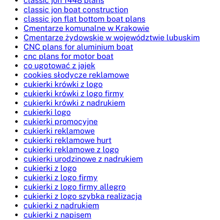
classic jon 1448 plans
classic jon boat construction
classic jon flat bottom boat plans
Cmentarze komunalne w Krakowie
Cmentarze żydowskie w województwie lubuskim
CNC plans for aluminium boat
cnc plans for motor boat
co ugotować z jajek
cookies słodycze reklamowe
cukierki krówki z logo
cukierki krówki z logo firmy
cukierki krówki z nadrukiem
cukierki logo
cukierki promocyjne
cukierki reklamowe
cukierki reklamowe hurt
cukierki reklamowe z logo
cukierki urodzinowe z nadrukiem
cukierki z logo
cukierki z logo firmy
cukierki z logo firmy allegro
cukierki z logo szybka realizacja
cukierki z nadrukiem
cukierki z napisem