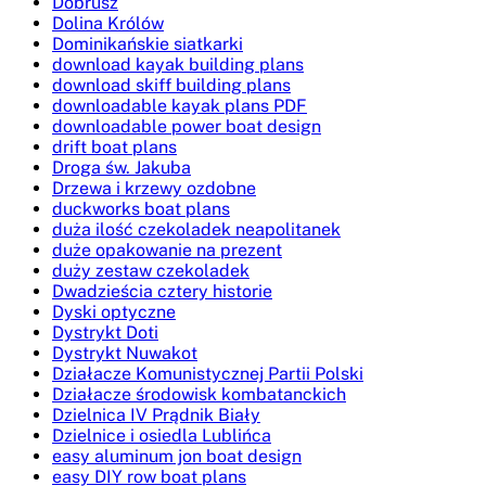
Dobrusz
Dolina Królów
Dominikańskie siatkarki
download kayak building plans
download skiff building plans
downloadable kayak plans PDF
downloadable power boat design
drift boat plans
Droga św. Jakuba
Drzewa i krzewy ozdobne
duckworks boat plans
duża ilość czekoladek neapolitanek
duże opakowanie na prezent
duży zestaw czekoladek
Dwadzieścia cztery historie
Dyski optyczne
Dystrykt Doti
Dystrykt Nuwakot
Działacze Komunistycznej Partii Polski
Działacze środowisk kombatanckich
Dzielnica IV Prądnik Biały
Dzielnice i osiedla Lublińca
easy aluminum jon boat design
easy DIY row boat plans