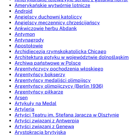
Amerykańskie wytwórnie lotnicze
Android
Angielscy duchowni katoliccy
Angielscy męczennicy chrześcijańscy
Ankwiczowie herbu Abdank
Antymon
Antynagrody
Apostołowie
Archidiecezja rzymskokatolicka Chicago
Architektura gotyku w województwie dolnośląskim
Archiwa państwowe w Polsce
Argentyńczycy pochodzenia włoskiego
Argentyńscy bokserzy
Argentyńscy medaliści olimpijscy
Argentyńscy olimpijczycy (Berlin 1936)
Argentyńscy piłkarze
Arsen
Artykuły na Medal
Artyleria
Artyści Teatru im. Stefana Jaracza w Olsztynie
Artyści związani z Antwerpią
Artyści związani z Genewą
Arystokracja brytyjska