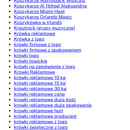
Koszykarze Adirondack Wildcats
Koszykarze Al Ittihad Aleksandria
Koszykarze Miami Heat
Koszykarze Orlando Magic
Koszykówka w Irlandii
Krautrock (grupy muzyczne)
Krówka reklamowa
Krówka z logo
krówki firmowe z logo
krówki firmowe z opakowaniem
krówki logo
krówki łowickie
krówki na zamówienie z logo
Krówki Reklamowe
krówki reklamowe 10 kg
krówki reklamowe 15 kg
krówki reklamowe 30 kg
krówki reklamowe cena
krowki reklamowe duża ilość
krowki reklamowe duże opakowanie
krowki reklamowe hurt
krówki reklamowe producent
krówki reklamowe z logo
krówki świąteczne z logo