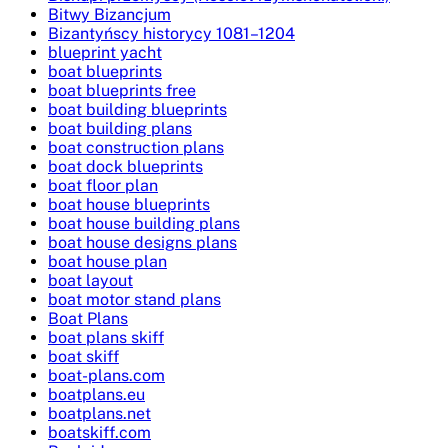
Bitwy Bizancjum
Bizantyńscy historycy 1081–1204
blueprint yacht
boat blueprints
boat blueprints free
boat building blueprints
boat building plans
boat construction plans
boat dock blueprints
boat floor plan
boat house blueprints
boat house building plans
boat house designs plans
boat house plan
boat layout
boat motor stand plans
Boat Plans
boat plans skiff
boat skiff
boat-plans.com
boatplans.eu
boatplans.net
boatskiff.com