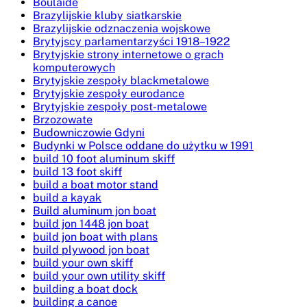
Boulaide
Brazylijskie kluby siatkarskie
Brazylijskie odznaczenia wojskowe
Brytyjscy parlamentarzyści 1918–1922
Brytyjskie strony internetowe o grach
komputerowych
Brytyjskie zespoły blackmetalowe
Brytyjskie zespoły eurodance
Brytyjskie zespoły post-metalowe
Brzozowate
Budowniczowie Gdyni
Budynki w Polsce oddane do użytku w 1991
build 10 foot aluminum skiff
build 13 foot skiff
build a boat motor stand
build a kayak
Build aluminum jon boat
build jon 1448 jon boat
build jon boat with plans
build plywood jon boat
build your own skiff
build your own utility skiff
building a boat dock
building a canoe