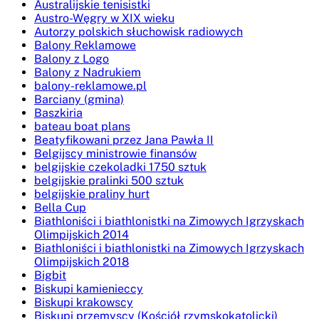
Australijskie tenisistki
Austro-Węgry w XIX wieku
Autorzy polskich słuchowisk radiowych
Balony Reklamowe
Balony z Logo
Balony z Nadrukiem
balony-reklamowe.pl
Barciany (gmina)
Baszkiria
bateau boat plans
Beatyfikowani przez Jana Pawła II
Belgijscy ministrowie finansów
belgijskie czekoladki 1750 sztuk
belgijskie pralinki 500 sztuk
belgijskie praliny hurt
Bella Cup
Biathloniści i biathlonistki na Zimowych Igrzyskach
Olimpijskich 2014
Biathloniści i biathlonistki na Zimowych Igrzyskach
Olimpijskich 2018
Bigbit
Biskupi kamienieccy
Biskupi krakowscy
Biskupi przemyscy (Kościół rzymskokatolicki)