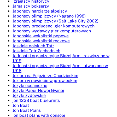
Izraelscy historycy
Jamajscy bokserzy
Japońscy narciarze alpejscy
Japońscy olimpijczycy (Nagano 1998)
Japońscy olimpijczycy (Salt Lake City 2002)
Japońscy producenci gier komputerowych
Japońscy wydawcy gier komputerowych
Japońskie wokalistki popowe
Japońskie wokalistki rockowe
Jaskinie polskich Tatr
Jaskinie Tatr Zachodnich
Jednostki organizacyjne Białej Armii rozwiązane w
1919
Jednostki organizacyjne Białej Armii utworzone w
1918
Jeziora na Pojezierzu Chodzieskim
Jeziora w powiecie wągrowieckim
Języki oceaniczne
Języki Papui-Nowej Gwinei
Języki żydowskie
jon 1238 boat blueprints
Jon Boat
Jon Boat Plans
jon boat plans with console