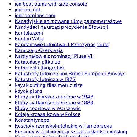
jon boat plans with side console
jonboat.net
jonboatplans.com
Kanadyjskie animowane filmy pełnometrażowe
Kandydaci na urząd prezydenta Słowacji
Kantakuzeni
Kanton Wiltz
Kapitanowie lotnictwa II Rzeczypospolitej
Karaczajo-Czerkiesja
Kardynałowie z nominacji Piusa VII
Katalońscy piłkarze
Katarzynki (biografie)
Katastrofy lotnicze linii British European Airways
Katastrofy lotnicze w 1972
kayak cutting files metric size
kayak plans
Kluby siatkarskie założone w 1948
Kluby siatkarskie założone w 1989
Kluby sportowe w Warszawie
Koleje krzesełkowe w Polsce
Konstantynopol
Kościoły rzymskokatolickie w Tarnobrzegu
Kościoły w archidiecezji szczecińsko-kamieńskiej