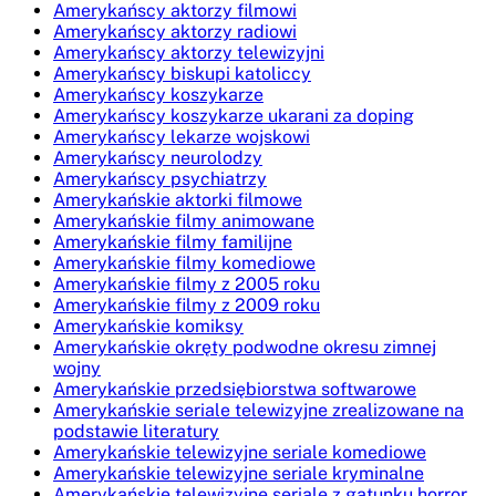
Amerykańscy aktorzy filmowi
Amerykańscy aktorzy radiowi
Amerykańscy aktorzy telewizyjni
Amerykańscy biskupi katoliccy
Amerykańscy koszykarze
Amerykańscy koszykarze ukarani za doping
Amerykańscy lekarze wojskowi
Amerykańscy neurolodzy
Amerykańscy psychiatrzy
Amerykańskie aktorki filmowe
Amerykańskie filmy animowane
Amerykańskie filmy familijne
Amerykańskie filmy komediowe
Amerykańskie filmy z 2005 roku
Amerykańskie filmy z 2009 roku
Amerykańskie komiksy
Amerykańskie okręty podwodne okresu zimnej
wojny
Amerykańskie przedsiębiorstwa softwarowe
Amerykańskie seriale telewizyjne zrealizowane na
podstawie literatury
Amerykańskie telewizyjne seriale komediowe
Amerykańskie telewizyjne seriale kryminalne
Amerykańskie telewizyjne seriale z gatunku horror