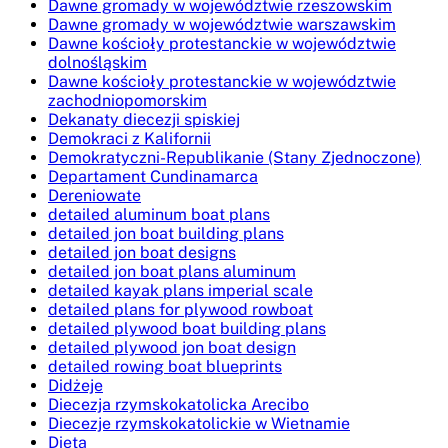
Dawne gromady w województwie rzeszowskim
Dawne gromady w województwie warszawskim
Dawne kościoły protestanckie w województwie
dolnośląskim
Dawne kościoły protestanckie w województwie
zachodniopomorskim
Dekanaty diecezji spiskiej
Demokraci z Kalifornii
Demokratyczni-Republikanie (Stany Zjednoczone)
Departament Cundinamarca
Dereniowate
detailed aluminum boat plans
detailed jon boat building plans
detailed jon boat designs
detailed jon boat plans aluminum
detailed kayak plans imperial scale
detailed plans for plywood rowboat
detailed plywood boat building plans
detailed plywood jon boat design
detailed rowing boat blueprints
Didżeje
Diecezja rzymskokatolicka Arecibo
Diecezje rzymskokatolickie w Wietnamie
Dieta