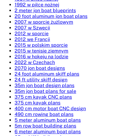
1992 w piłce nożnej
2 meter jon boat blueprints
20 foot aluminum jon boat plans
2007 w sporcie żużlowym
2007 w Szwecji
2012 w sporcie
2012 we Francji
2015 w polskim sporcie
2015 w tenisie ziemnym
2016 w hokeju na lodzie
2022 w Czechach
2070 jon boat designs
24 foot aluminum skiff plans
24 ft utility skiff design
35m jon boat design plans
35m jon boat plans for sale
375 cm kayak CNC plans
375 cm kayak plans
400 cm motor boat CNC design
490 cm rowing boat plans
5 meter aluminum boat plans
5m row boat building plans
6 meter aluminum boat plans