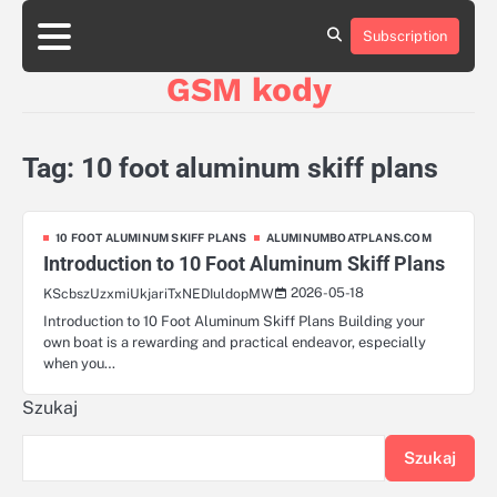
Skip
aluminumboatplans.com
aluminumboatplans.com
to
Subscription
Strona
Strona
Blog
Blog
Kategorie
Kategorie
Kontakt
Kontakt
czekoladkizlogo.pl
czekoladkizlogo.pl
content
główna
główna
GSM kody
dobra-
dobra-
dieta.pl
dieta.pl
opakowania-
opakowania-
reklamowe.pl
reklamowe.pl
Tag:
10 foot aluminum skiff plans
plywoodboatplans.com
plywoodboatplans.com
Strony
Strony
ujednoznaczniające
ujednoznaczniające
10 FOOT ALUMINUM SKIFF PLANS
ALUMINUMBOATPLANS.COM
Introduction to 10 Foot Aluminum Skiff Plans
2026-05-18
KScbszUzxmiUkjariTxNEDIuldopMW
Introduction to 10 Foot Aluminum Skiff Plans Building your
own boat is a rewarding and practical endeavor, especially
when you…
Szukaj
Szukaj