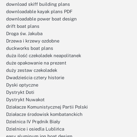
download skiff building plans
downloadable kayak plans PDF
downloadable power boat design
drift boat plans
Droga św. Jakuba
Drzewa i krzewy ozdobne
duckworks boat plans
duża ilość czekoladek neapolitanek
duże opakowanie na prezent
duży zestaw czekoladek
Dwadzieścia cztery historie
Dyski optyczne
Dystrykt Doti
Dystrykt Nuwakot
Działacze Komunistycznej Partii Polski
Działacze środowisk kombatanckich
Dzielnica IV Prądnik Biały
Dzielnice i osiedla Lublińca
easy aluminum jon boat design