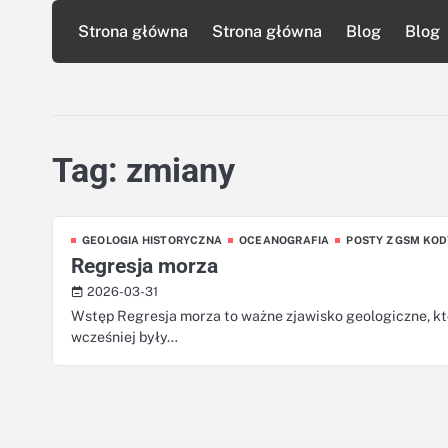
Skip
Strona główna
Strona główna
Blog
Blog
to
content
Tag:
zmiany
GEOLOGIA HISTORYCZNA
OCEANOGRAFIA
POSTY Z GSM KOD
Regresja morza
2026-03-31
Wstęp Regresja morza to ważne zjawisko geologiczne, kt
wcześniej były…