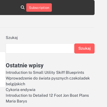
aluminumboatplans.com
aluminumboatplans.com
Subscription
rie
Kategorie
Kontakt
Kontakt
czekoladkizlogo.pl
czekoladkizlogo.pl
dobra-
dobra-
dieta.pl
dieta.pl
opakowania-
opakowania-
reklamowe.pl
reklamowe.pl
plywoodboatplans.com
plywoodboatplans.com
Szukaj
Strony
Strony
ujednoznaczniające
ujednoznaczniające
Szukaj
Ostatnie wpisy
Introduction to Small Utility Skiff Blueprints
Wprowadzenie do świata pysznych czekoladek
belgijskich
Cykoria endywia
Introduction to Detailed 12 Foot Jon Boat Plans
Maria Barys