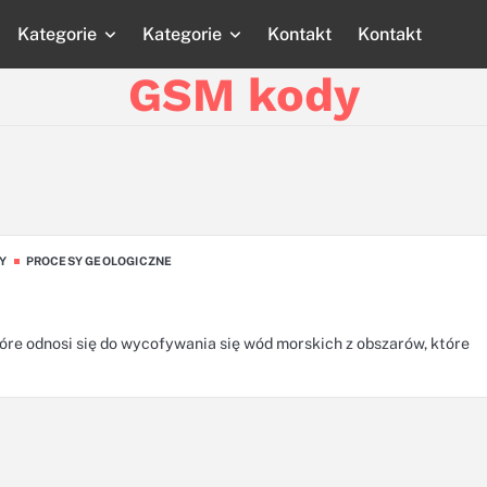
Kategorie
Kategorie
Kontakt
Kontakt
Strona
Strona
Blog
Blog
Katego
główna
główna
GSM kody
Y
PROCESY GEOLOGICZNE
óre odnosi się do wycofywania się wód morskich z obszarów, które