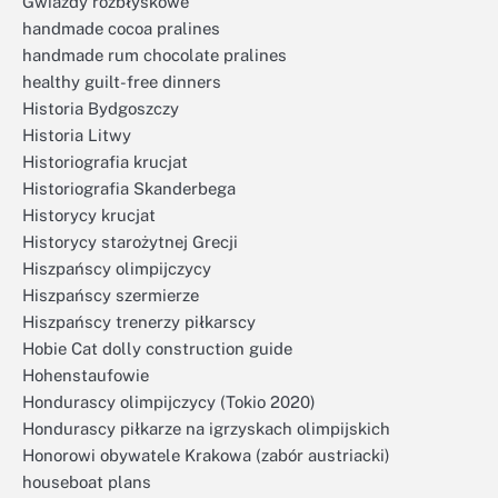
Gwiazdy rozbłyskowe
handmade cocoa pralines
handmade rum chocolate pralines
healthy guilt-free dinners
Historia Bydgoszczy
Historia Litwy
Historiografia krucjat
Historiografia Skanderbega
Historycy krucjat
Historycy starożytnej Grecji
Hiszpańscy olimpijczycy
Hiszpańscy szermierze
Hiszpańscy trenerzy piłkarscy
Hobie Cat dolly construction guide
Hohenstaufowie
Hondurascy olimpijczycy (Tokio 2020)
Hondurascy piłkarze na igrzyskach olimpijskich
Honorowi obywatele Krakowa (zabór austriacki)
houseboat plans