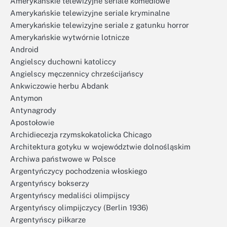
Amerykańskie telewizyjne seriale komediowe
Amerykańskie telewizyjne seriale kryminalne
Amerykańskie telewizyjne seriale z gatunku horror
Amerykańskie wytwórnie lotnicze
Android
Angielscy duchowni katoliccy
Angielscy męczennicy chrześcijańscy
Ankwiczowie herbu Abdank
Antymon
Antynagrody
Apostołowie
Archidiecezja rzymskokatolicka Chicago
Architektura gotyku w województwie dolnośląskim
Archiwa państwowe w Polsce
Argentyńczycy pochodzenia włoskiego
Argentyńscy bokserzy
Argentyńscy medaliści olimpijscy
Argentyńscy olimpijczycy (Berlin 1936)
Argentyńscy piłkarze