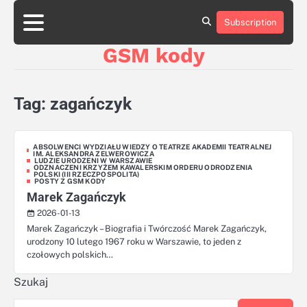
Skip
aluminumboatplans.com
aluminumboatplans.com
to
Subscription
Strona
Strona
Blog
Blog
Kategorie
Kategorie
Kontakt
Kontakt
czekoladkizlogo.pl
czekoladkizlogo.pl
content
główna
główna
GSM kody
dobra-
dobra-
dieta.pl
dieta.pl
opakowania-
opakowania-
reklamowe.pl
reklamowe.pl
Tag:
zagańczyk
plywoodboatplans.com
plywoodboatplans.com
Strony
Strony
ujednoznaczniające
ujednoznaczniające
ABSOLWENCI WYDZIAŁU WIEDZY O TEATRZE AKADEMII TEATRALNEJ
IM. ALEKSANDRA ZELWEROWICZA
LUDZIE URODZENI W WARSZAWIE
ODZNACZENI KRZYŻEM KAWALERSKIM ORDERU ODRODZENIA
POLSKI (III RZECZPOSPOLITA)
POSTY Z GSM KODY
Marek Zagańczyk
2026-01-13
Marek Zagańczyk – Biografia i Twórczość Marek Zagańczyk,
urodzony 10 lutego 1967 roku w Warszawie, to jeden z
czołowych polskich…
Szukaj