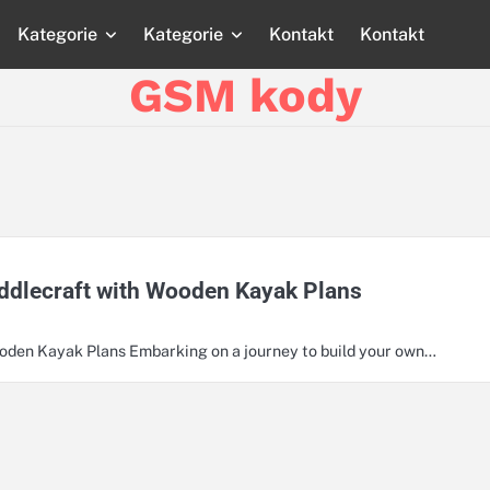
Kategorie
Kategorie
Kontakt
Kontakt
Strona
Strona
Blog
Blog
Katego
główna
główna
GSM kody
addlecraft with Wooden Kayak Plans
ooden Kayak Plans Embarking on a journey to build your own…