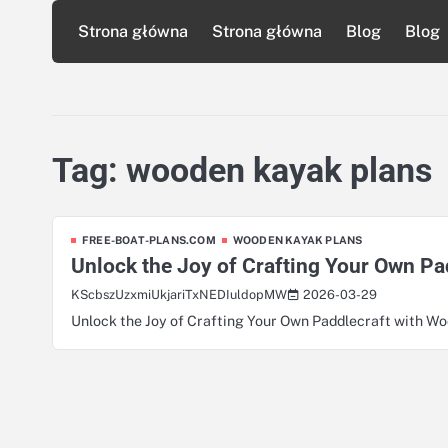
Skip
Strona główna
Strona główna
Blog
Blog
to
content
Tag:
wooden kayak plans
FREE-BOAT-PLANS.COM
WOODEN KAYAK PLANS
Unlock the Joy of Crafting Your Own P
2026-03-29
KScbszUzxmiUkjariTxNEDIuldopMW
Unlock the Joy of Crafting Your Own Paddlecraft with W