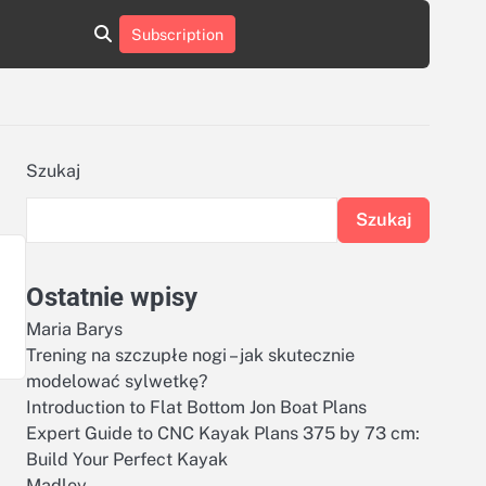
aluminumboatplans.com
aluminumboatplans.com
Subscription
rie
Kategorie
Kontakt
Kontakt
czekoladkizlogo.pl
czekoladkizlogo.pl
dobra-
dobra-
dieta.pl
dieta.pl
opakowania-
opakowania-
reklamowe.pl
reklamowe.pl
plywoodboatplans.com
plywoodboatplans.com
Szukaj
Strony
Strony
ujednoznaczniające
ujednoznaczniające
Szukaj
Ostatnie wpisy
Maria Barys
Trening na szczupłe nogi – jak skutecznie
modelować sylwetkę?
Introduction to Flat Bottom Jon Boat Plans
Expert Guide to CNC Kayak Plans 375 by 73 cm:
Build Your Perfect Kayak
Madley