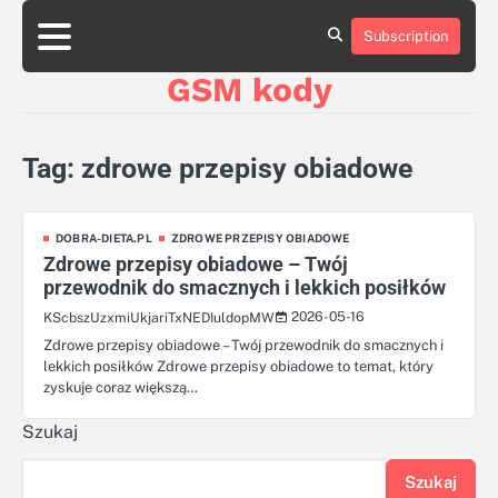
Skip
aluminumboatplans.com
to
Subscription
Strona
Blog
Kategorie
Kontakt
czekoladkizlogo.pl
content
główna
GSM kody
dobra-
dieta.pl
opakowania-
reklamowe.pl
Tag:
zdrowe przepisy obiadowe
plywoodboatplans.com
boatplans.eu
DOBRA-DIETA.PL
ZDROWE PRZEPISY OBIADOWE
Zdrowe przepisy obiadowe – Twój
przewodnik do smacznych i lekkich posiłków
2026-05-16
KScbszUzxmiUkjariTxNEDIuldopMW
Zdrowe przepisy obiadowe – Twój przewodnik do smacznych i
lekkich posiłków Zdrowe przepisy obiadowe to temat, który
zyskuje coraz większą…
Szukaj
Szukaj