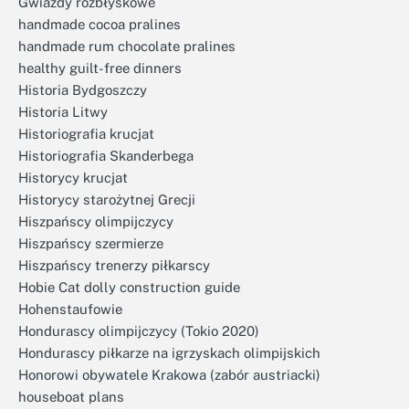
Gwiazdy rozbłyskowe
handmade cocoa pralines
handmade rum chocolate pralines
healthy guilt-free dinners
Historia Bydgoszczy
Historia Litwy
Historiografia krucjat
Historiografia Skanderbega
Historycy krucjat
Historycy starożytnej Grecji
Hiszpańscy olimpijczycy
Hiszpańscy szermierze
Hiszpańscy trenerzy piłkarscy
Hobie Cat dolly construction guide
Hohenstaufowie
Hondurascy olimpijczycy (Tokio 2020)
Hondurascy piłkarze na igrzyskach olimpijskich
Honorowi obywatele Krakowa (zabór austriacki)
houseboat plans