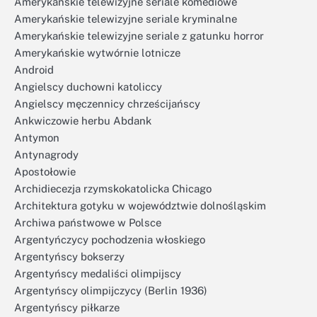
Amerykańskie telewizyjne seriale komediowe
Amerykańskie telewizyjne seriale kryminalne
Amerykańskie telewizyjne seriale z gatunku horror
Amerykańskie wytwórnie lotnicze
Android
Angielscy duchowni katoliccy
Angielscy męczennicy chrześcijańscy
Ankwiczowie herbu Abdank
Antymon
Antynagrody
Apostołowie
Archidiecezja rzymskokatolicka Chicago
Architektura gotyku w województwie dolnośląskim
Archiwa państwowe w Polsce
Argentyńczycy pochodzenia włoskiego
Argentyńscy bokserzy
Argentyńscy medaliści olimpijscy
Argentyńscy olimpijczycy (Berlin 1936)
Argentyńscy piłkarze