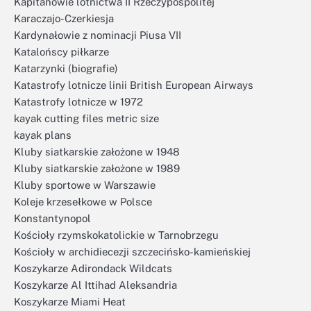
Kapitanowie lotnictwa II Rzeczypospolitej
Karaczajo-Czerkiesja
Kardynałowie z nominacji Piusa VII
Katalońscy piłkarze
Katarzynki (biografie)
Katastrofy lotnicze linii British European Airways
Katastrofy lotnicze w 1972
kayak cutting files metric size
kayak plans
Kluby siatkarskie założone w 1948
Kluby siatkarskie założone w 1989
Kluby sportowe w Warszawie
Koleje krzesełkowe w Polsce
Konstantynopol
Kościoły rzymskokatolickie w Tarnobrzegu
Kościoły w archidiecezji szczecińsko-kamieńskiej
Koszykarze Adirondack Wildcats
Koszykarze Al Ittihad Aleksandria
Koszykarze Miami Heat